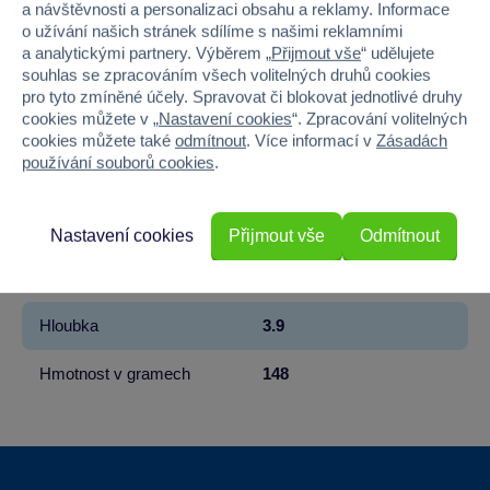
a návštěvnosti a personalizaci obsahu a reklamy. Informace
o užívání našich stránek sdílíme s našimi reklamními
Řada
LILO & STITCH
a analytickými partnery. Výběrem „
Přijmout vše
“ udělujete
souhlas se zpracováním všech volitelných druhů cookies
Věk od
6
pro tyto zmíněné účely. Spravovat či blokovat jednotlivé druhy
cookies můžete v „
Nastavení cookies
“. Zpracování volitelných
Pohlaví
HOLKA, KLUK
cookies můžete také
odmítnout
. Více informací v
Zásadách
používání souborů cookies
.
Materiál
PLAST
Šířka
13
Nastavení cookies
Přijmout vše
Odmítnout
Výška
18
Hloubka
3.9
Hmotnost v gramech
148