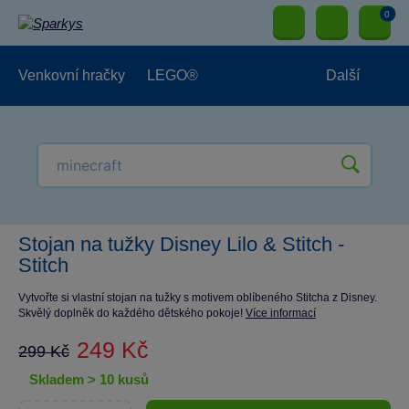
0
Venkovní hračky
LEGO®
Další
Pro kluky
Pro holky
Pro nejmenší
NOVINKY
Stojan na tužky Disney Lilo & Stitch -
Stitch
Vytvořte si vlastní stojan na tužky s motivem oblíbeného Stitcha z Disney.
Skvělý doplněk do každého dětského pokoje!
Více informací
249 Kč
299 Kč
skladem > 10 kusů