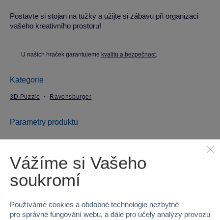
Postavte si stojan na tužky a užijte si zábavu při organizaci
vašeho kreativního prostoru!
U našich hraček garantujeme
kvalitu a bezpečnost
.
Kategorie
3D Puzzle
Ravensburger
Parametry produktu
EAN
4005556116423
Vážíme si Vašeho
Kód produktu
958-116423
soukromí
Značka
Ravensburger
Používáme cookies a obdobné technologie nezbytné
pro správné fungování webu, a dále pro účely analýzy provozu
Licence
DISNEY