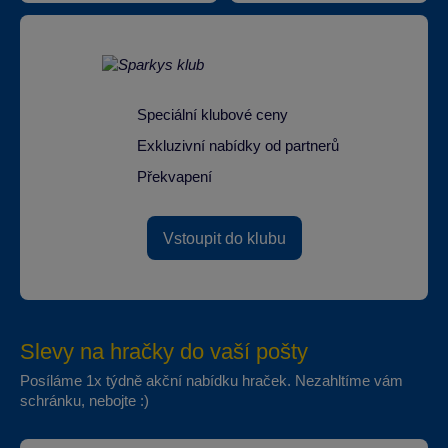
Speciální klubové ceny
Exkluzivní nabídky od partnerů
Překvapení
Vstoupit do klubu
Slevy na hračky do vaší pošty
Posíláme 1x týdně akční nabídku hraček. Nezahltíme vám
schránku, nebojte :)