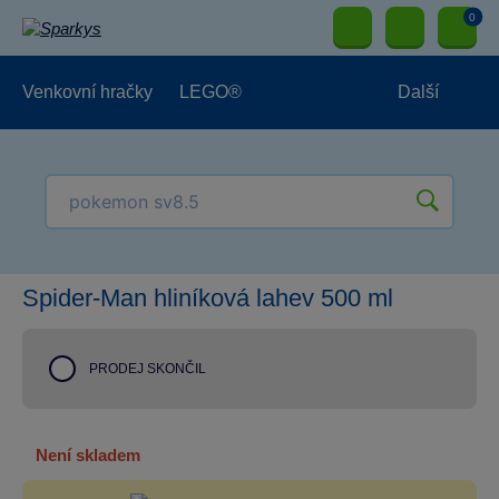
0
Venkovní hračky
LEGO®
Další
Pro kluky
Pro holky
Pro nejmenší
NOVINKY
Spider-Man hliníková lahev 500 ml
PRODEJ SKONČIL
není skladem