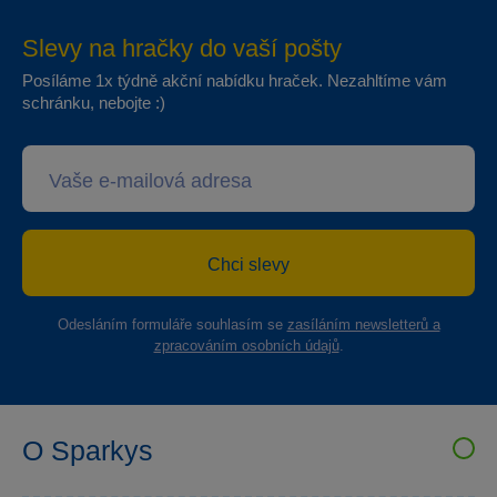
Slevy na hračky do vaší pošty
Posíláme 1x týdně akční nabídku hraček. Nezahltíme vám
schránku, nebojte :)
Chci slevy
Odesláním formuláře souhlasím se
zasíláním newsletterů a
zpracováním osobních údajů
.
O Sparkys
VELKOOBCHOD SPARKYS