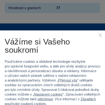
Hmotnost v gramech
77
Proč nakupovat ve Sparkys?
Vážíme si Vašeho
soukromí
Používáme cookies a obdobné technologie nezbytné
pro správné fungování webu, a dále pro účely analýzy provozu
a návštěvnosti a personalizaci obsahu a reklamy. Informace
Nejširší sortiment na
40 kamenných
o užívání našich stránek sdílíme s našimi reklamními
trhu
prodejen v ČR
a analytickými partnery. Výběrem „
Přijmout vše
“ udělujete
souhlas se zpracováním všech volitelných druhů cookies
pro tyto zmíněné účely. Spravovat či blokovat jednotlivé druhy
cookies můžete v „
Nastavení cookies
“. Zpracování volitelných
cookies můžete také
odmítnout
. Více informací v
Zásadách
používání souborů cookies
.