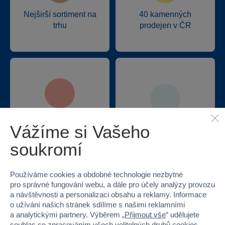
Nejširší sortiment na
40 kamenných
trhu
prodejen v ČR
Doprava zdarma při
22 220 výdejních míst
Vážíme si Vašeho
odběru na prodejnách
soukromí
Používáme cookies a obdobné technologie nezbytné
pro správné fungování webu, a dále pro účely analýzy provozu
a návštěvnosti a personalizaci obsahu a reklamy. Informace
o užívání našich stránek sdílíme s našimi reklamními
Speciální klubové ceny
a analytickými partnery. Výběrem „
Přijmout vše
“ udělujete
souhlas se zpracováním všech volitelných druhů cookies