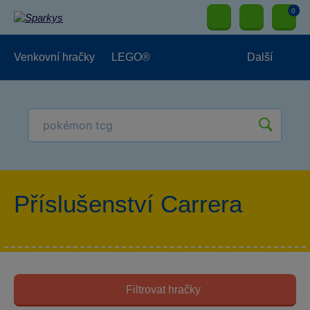
0
Venkovní hračky
LEGO®
Další
Pro kluky
Pro holky
Pro nejmenší
NOVINKY
Příslušenství Carrera
Filtrovat hračky