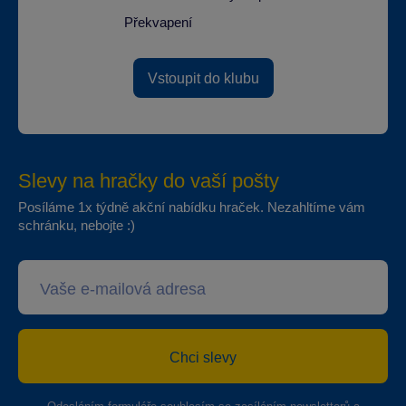
Překvapení
Vstoupit do klubu
Slevy na hračky do vaší pošty
Posíláme 1x týdně akční nabídku hraček. Nezahltíme vám
schránku, nebojte :)
Chci slevy