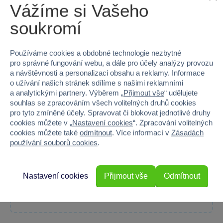
Vážíme si Vašeho
Hloubka
10
soukromí
Hmotnost v gramech
967
Používáme cookies a obdobné technologie nezbytné
pro správné fungování webu, a dále pro účely analýzy provozu
a návštěvnosti a personalizaci obsahu a reklamy. Informace
o užívání našich stránek sdílíme s našimi reklamními
100 %
a analytickými partnery. Výběrem „
Přijmout vše
“ udělujete
souhlas se zpracováním všech volitelných druhů cookies
pro tyto zmíněné účely. Spravovat či blokovat jednotlivé druhy
Průměr z 1 hodnocení
cookies můžete v „
Nastavení cookies
“. Zpracování volitelných
cookies můžete také
odmítnout
. Více informací v
Zásadách
100 % zákazníků doporučuje
používání souborů cookies
.
Máte zkušenost s tímto zbožím?
Nastavení cookies
Přijmout vše
Odmítnout
Napište recenzi a pomozte ostatním s výběrem.