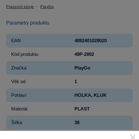
Pracovní stroje
PlayGo
Parametry produktu
EAN
4892401028020
Kód produktu
49P-2802
Značka
PlayGo
Věk od
1
Pohlaví
HOLKA, KLUK
Materiál
PLAST
Šířka
38
Výška
28