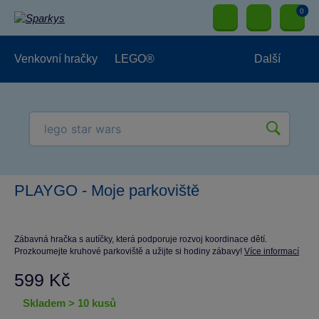
0
Venkovní hračky
LEGO®
Další
Pro kluky
Pro holky
Pro nejmenší
NOVINKY
PLAYGO - Moje parkoviště
Zábavná hračka s autíčky, která podporuje rozvoj koordinace dětí.
Prozkoumejte kruhové parkoviště a užijte si hodiny zábavy!
Více informací
599 Kč
skladem > 10 kusů