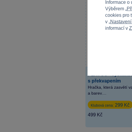
Informace o 
Výběrem „
Př
cookies pro 
v „
Nastavení
informací v
Z
PLAYGO - Vyskakova
s překvapením
Hračka, která zasvětí v
a barev....
299 Kč
Klubová cena:
499 Kč