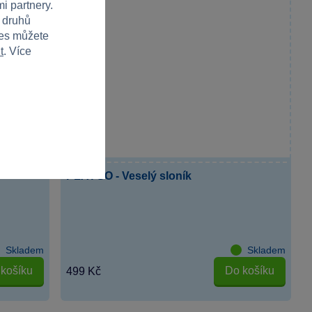
i partnery.
h druhů
ies můžete
t
. Více
PLAYGO - Veselý sloník
Skladem
Skladem
košíku
Do košíku
499 Kč