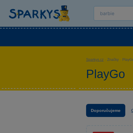
Kategorie
Venkovní hračky
LEGO®
Pro 
Sparkys.cz
·
Značky
·
PlayG
PlayGo
Doporučujeme