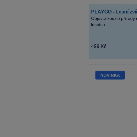
PLAYGO - Lesní zvíř
Objevte kouzlo přírody 
lesních...
499 Kč
NOVINKA