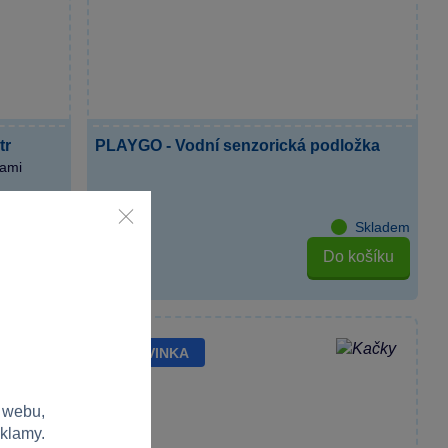
tr
PLAYGO - Vodní senzorická podložka
sami
Skladem
Skladem
košíku
Do košíku
499 Kč
NOVINKA
 webu,
eklamy.