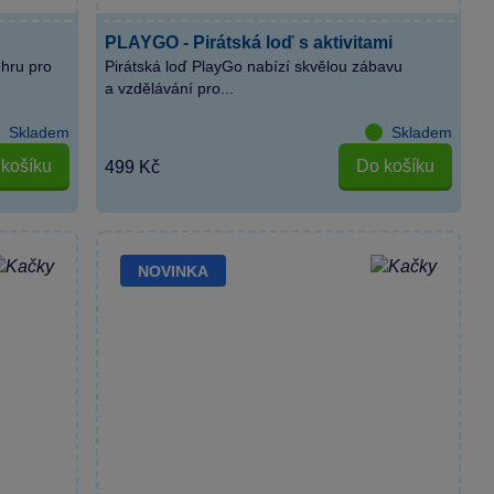
PLAYGO - Pirátská loď s aktivitami
hru pro
Pirátská loď PlayGo nabízí skvělou zábavu
a vzdělávání pro...
Skladem
Skladem
košíku
Do košíku
499 Kč
NOVINKA