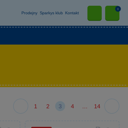
0
Prodejny
Sparkys klub
Kontakt
1
2
3
4
…
14