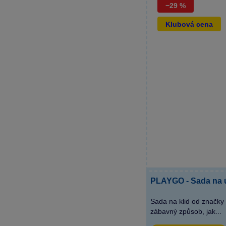
−29 %
Klubová cena
PLAYGO - Sada na úk
Sada na klid od značky
zábavný způsob, jak...