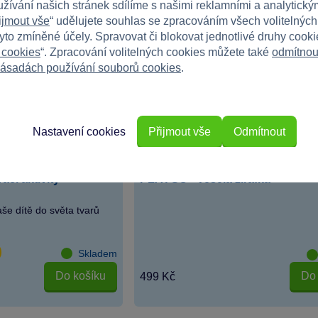
užívání našich stránek sdílíme s našimi reklamními a analytickým
ijmout vše
“ udělujete souhlas se zpracováním všech volitelnýc
tyto zmíněné účely. Spravovat či blokovat jednotlivé druhy cook
 cookies
“. Zpracování volitelných cookies můžete také
odmítnou
ásadách používání souborů cookies
.
Nastavení cookies
Přijmout vše
Odmítnout
cí aktivity
PLAYGO - Veselá žirafka
aše dítě do světa tvarů
Skladem
Do košíku
Do 
499 Kč