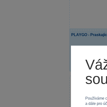
PLAYGO - Praskajíc
Váž
499 Kč
so
Klubová cena
Používáme c
a dále pro ú