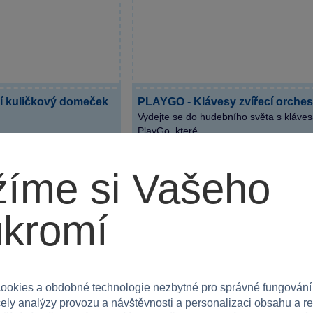
í kuličkový domeček
PLAYGO - Klávesy zvířecí orches
Vydejte se do hudebního světa s kláve
PlayGo, které...
Skladem
íme si Vašeho
Do košíku
Do 
499 Kč
ukromí
NOVINKA
ookies a obdobné technologie nezbytné pro správné fungování
čely analýzy provozu a návštěvnosti a personalizaci obsahu a r