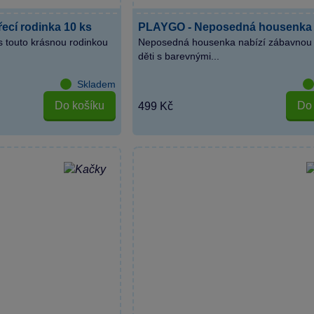
ecí rodinka 10 ks
PLAYGO - Neposedná housenka
s touto krásnou rodinkou
Neposedná housenka nabízí zábavnou 
děti s barevnými...
Skladem
Do košíku
Do 
499 Kč