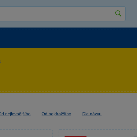
kluky
Pro holky
Pro nejmenší
NOVINKY
o
Od nejlevnějšího
Od nejdražšího
Dle názvu