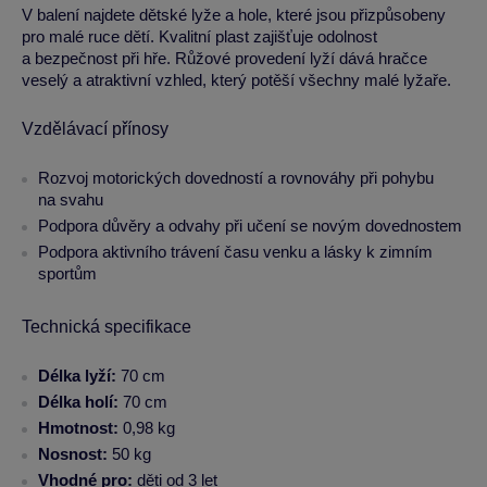
V balení najdete dětské lyže a hole, které jsou přizpůsobeny
pro malé ruce dětí. Kvalitní plast zajišťuje odolnost
a bezpečnost při hře. Růžové provedení lyží dává hračce
veselý a atraktivní vzhled, který potěší všechny malé lyžaře.
Vzdělávací přínosy
Rozvoj motorických dovedností a rovnováhy při pohybu
na svahu
Podpora důvěry a odvahy při učení se novým dovednostem
Podpora aktivního trávení času venku a lásky k zimním
sportům
Technická specifikace
Délka lyží:
70 cm
Délka holí:
70 cm
Hmotnost:
0,98 kg
Nosnost:
50 kg
Vhodné pro:
děti od 3 let