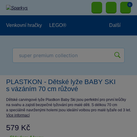
0
Venkovní hračky
LEGO®
Další
Pro kluky
Pro holky
Pro nejmenší
NOVINKY
PLASTKON - Dětské lyže BABY SKI
s vázáním 70 cm růžové
Dětské carvingové lyže Plastkon Baby Ski jsou perfektní pro první krůčky
na svahu a zajistí bezpečné lyžování pro malé děti. S délkou 70 cm
a speciálně navrženými holemi jsou ideální volbou pro malé lyžaře od 3 let.
Více informací
579 Kč