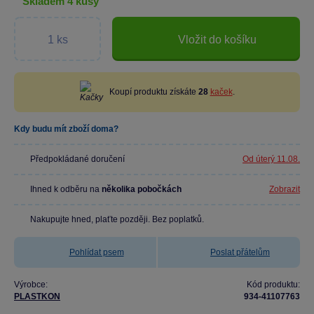
skladem 4 kusy
Vložit do košíku
Koupí produktu získáte
28
kaček
.
Kdy budu mít zboží doma?
Předpokládané doručení
Od úterý 11.08.
Ihned k odběru na
několika pobočkách
Zobrazit
Nakupujte hned, plaťte později. Bez poplatků.
Pohlídat psem
Poslat přátelům
Výrobce:
Kód produktu:
PLASTKON
934-41107763