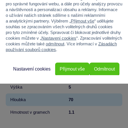
pro správné fungování webu, a dále pro účely analýzy provozu
a návštěvnosti a personalizaci obsahu a reklamy. Informace
Kód produktu
934-41107763
o užívání našich stránek sdílíme s našimi reklamními
a analytickými partnery. Výběrem „
Přijmout vše
“ udělujete
Značka
PLASTKON
souhlas se zpracováním všech volitelných druhů cookies
pro tyto zmíněné účely. Spravovat či blokovat jednotlivé druhy
Věk od
3
cookies můžete v „
Nastavení cookies
“. Zpracování volitelných
cookies můžete také
odmítnout
. Více informací v
Zásadách
Pohlaví
HOLKA, KLUK
používání souborů cookies
.
Materiál
PLAST
Nastavení cookies
Přijmout vše
Odmítnout
Šířka
7
Výška
5
Hloubka
70
Hmotnost v gramech
1.1