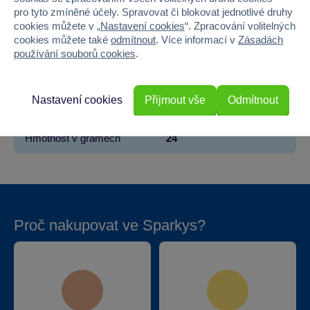
pro tyto zmíněné účely. Spravovat či blokovat jednotlivé druhy
Materiál
PAPÍR
cookies můžete v „
Nastavení cookies
“. Zpracování volitelných
cookies můžete také
odmítnout
. Více informací v
Zásadách
Šířka
13
používání souborů cookies
.
Výška
6.5
Nastavení cookies
Přijmout vše
Odmítnout
Hloubka
0.4
Hmotnost v gramech
24
Proč nakupovat ve Sparkys?