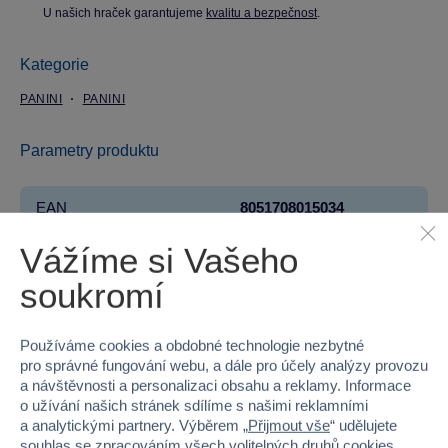
U našich hraček garantujeme
kvalitu a bezpečnost
.
Kategorie
PANINI
PANINI
Parametry produktu
EAN
8051708015034
Vážíme si Vašeho
Kód produktu
936-01-7831
soukromí
Značka
PANINI
Licence
FIFA
Používáme cookies a obdobné technologie nezbytné
pro správné fungování webu, a dále pro účely analýzy provozu
Věk od
3
a návštěvnosti a personalizaci obsahu a reklamy. Informace
o užívání našich stránek sdílíme s našimi reklamními
a analytickými partnery. Výběrem „
Přijmout vše
“ udělujete
Pohlaví
KLUK
souhlas se zpracováním všech volitelných druhů cookies