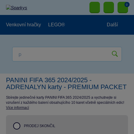
0
Venkovní hračky
LEGO®
Další
Pro kluky
Pro holky
Pro nejmenší
NOVINKY
PANINI FIFA 365 2024/2025 -
ADRENALYN karty - PREMIUM PACKET
Sbírejte jedinečné karty PANINI FIFA 365 2024/2025 a vychutnejte si
vzrušení z každého balení obsahujícího 10 karet včetně speciálních edic!
Více informací
PRODEJ SKONČIL