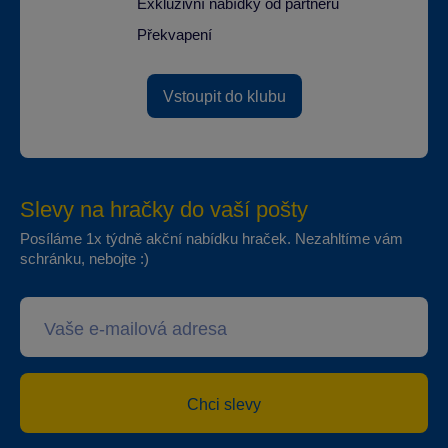
Exkluzivní nabídky od partnerů
Překvapení
Vstoupit do klubu
Slevy na hračky do vaší pošty
Posíláme 1x týdně akční nabídku hraček. Nezahltíme vám
schránku, nebojte :)
Chci slevy