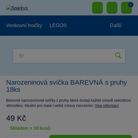
0
Venkovní hračky
LEGO®
Další
Pro kluky
Pro holky
Pro nejmenší
NOVINKY
Narozeninová svíčka BAREVNÁ s pruhy
18ks
Barevné narozeninové svíčky s pruhy, které dodají každé oslavě radostnou
atmosféru. Ideální pro malé i velké oslavy narozenin.
Více informací
49 Kč
skladem > 10 kusů