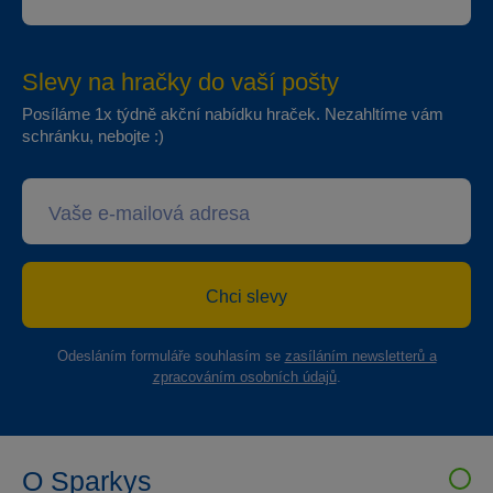
Slevy na hračky do vaší pošty
Posíláme 1x týdně akční nabídku hraček. Nezahltíme vám
schránku, nebojte :)
Chci slevy
Odesláním formuláře souhlasím se
zasíláním newsletterů a
zpracováním osobních údajů
.
O Sparkys