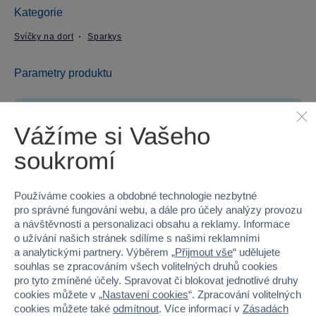
Kategorie
Svíčky na dort
Sparkys
Parametry produktu
EAN
8592525914365
Vážíme si Vašeho
Kód produktu
40F-627096MULTI
soukromí
Značka
Sparkys
Používáme cookies a obdobné technologie nezbytné
Věk od
3
pro správné fungování webu, a dále pro účely analýzy provozu
a návštěvnosti a personalizaci obsahu a reklamy. Informace
Pohlaví
HOLKA, KLUK
o užívání našich stránek sdílíme s našimi reklamními
a analytickými partnery. Výběrem „
Přijmout vše
“ udělujete
souhlas se zpracováním všech volitelných druhů cookies
Šířka
8
pro tyto zmíněné účely. Spravovat či blokovat jednotlivé druhy
cookies můžete v „
Nastavení cookies
“. Zpracování volitelných
Výška
11.5
cookies můžete také
odmítnout
. Více informací v
Zásadách