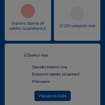
Doprava zdarma při
22 220 výdejních míst
odběru na prodejnách
Speciální klubové ceny
Exkluzivní nabídky od partnerů
Překvapení
Vstoupit do klubu