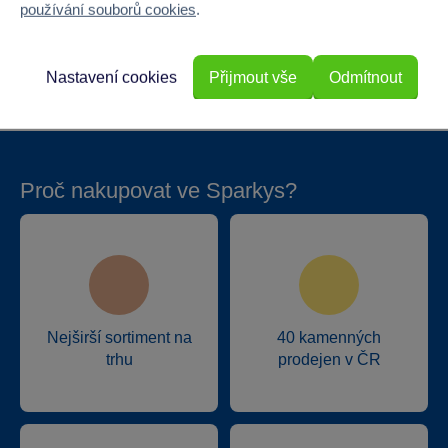
používání souborů cookies
.
Hloubka
1.2
Hmotnost v gramech
10
Nastavení cookies
Přijmout vše
Odmítnout
Proč nakupovat ve Sparkys?
Nejširší sortiment na
40 kamenných
trhu
prodejen v ČR