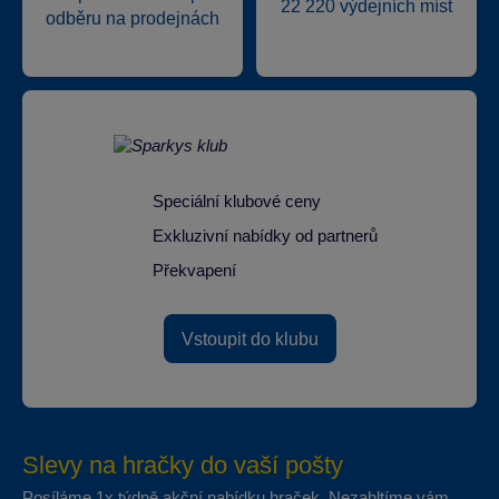
22 220 výdejních míst
odběru na prodejnách
Speciální klubové ceny
Exkluzivní nabídky od partnerů
Překvapení
Vstoupit do klubu
Slevy na hračky do vaší pošty
Posíláme 1x týdně akční nabídku hraček. Nezahltíme vám