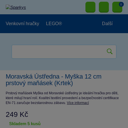
0
Venkovní hračky
LEGO®
Další
Pro kluky
Pro holky
Pro nejmenší
NOVINKY
Moravská Ústředna - Myška 12 cm
prstový maňásek (Krtek)
Prstový maňásek Myška od Moravské ústředny je ideální hračka pro děti,
které milují hraní rolí. Kvalitní textilní provedení a bezpečnostní certifikace
EN-71 zaručuje bezstarostnou zábavu.
Více informací
249 Kč
skladem 5 kusů