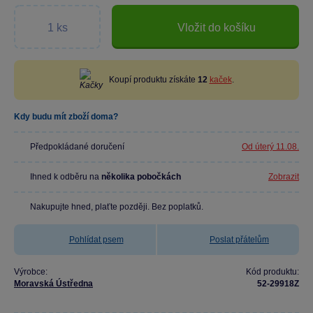
Vložit do košíku
Koupí produktu získáte
12
kaček
.
Kdy budu mít zboží doma?
Předpokládané doručení
Od úterý 11.08.
Ihned k odběru na
několika pobočkách
Zobrazit
Nakupujte hned, plaťte později. Bez poplatků.
Pohlídat psem
Poslat přátelům
Výrobce:
Kód produktu:
Moravská Ústředna
52-29918Z