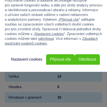
Používáme cookies a obdobné technologie nezbytné
Kód produktu
52-29918Z
pro správné fungování webu, a dále pro účely analýzy provozu
a návštěvnosti a personalizaci obsahu a reklamy. Informace
Značka
Moravská Ústředna
o užívání našich stránek sdílíme s našimi reklamními
a analytickými partnery. Výběrem „
Přijmout vše
“ udělujete
Licence
Zdeněk Miler
souhlas se zpracováním všech volitelných druhů cookies
pro tyto zmíněné účely. Spravovat či blokovat jednotlivé druhy
cookies můžete v „
Nastavení cookies
“. Zpracování volitelných
Řada
Krteček
cookies můžete také
odmítnout
. Více informací v
Zásadách
používání souborů cookies
.
Věk od
3
Pohlaví
HOLKA, KLUK
Nastavení cookies
Přijmout vše
Odmítnout
Šířka
8
Výška
14
Hloubka
5
Hmotnost v gramech
10