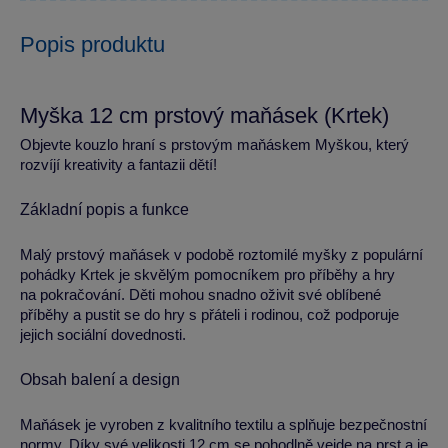
Popis produktu
Myška 12 cm prstový maňásek (Krtek)
Objevte kouzlo hraní s prstovým maňáskem Myškou, který
rozvíjí kreativity a fantazii dětí!
Základní popis a funkce
Malý prstový maňásek v podobě roztomilé myšky z populární
pohádky Krtek je skvělým pomocníkem pro příběhy a hry
na pokračování. Děti mohou snadno oživit své oblíbené
příběhy a pustit se do hry s přáteli i rodinou, což podporuje
jejich sociální dovednosti.
Obsah balení a design
Maňásek je vyroben z kvalitního textilu a splňuje bezpečnostní
normy. Díky své velikosti 12 cm se pohodlně vejde na prst a je