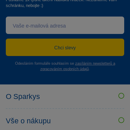
schránku, nebojte :)
Chci slevy
Odesláním formuláře souhlasím se
zasíláním newsletterů a
zpracováním osobních údajů
.
O Sparkys
VELKOOBCHOD SPARKYS
Kariéra
Vše o nákupu
Sparkys klub