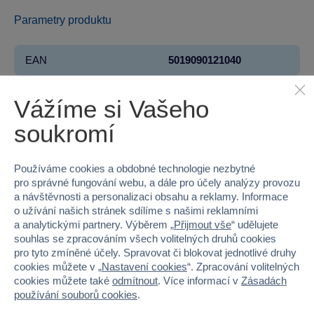
Parametry produktu
EAN
5019090121040
Kód produktu
915-012104
Vážíme si Vašeho
Značka
Munchkin
soukromí
Věk od
6 měsíců
Používáme cookies a obdobné technologie nezbytné
pro správné fungování webu, a dále pro účely analýzy provozu
Pohlaví
HOLKA, KLUK
a návštěvnosti a personalizaci obsahu a reklamy. Informace
o užívání našich stránek sdílíme s našimi reklamními
Šířka
19.5
a analytickými partnery. Výběrem „
Přijmout vše
“ udělujete
souhlas se zpracováním všech volitelných druhů cookies
Výška
4.5
pro tyto zmíněné účely. Spravovat či blokovat jednotlivé druhy
cookies můžete v „
Nastavení cookies
“. Zpracování volitelných
Hloubka
27
cookies můžete také
odmítnout
. Více informací v
Zásadách
používání souborů cookies
.
Hmotnost v gramech
0