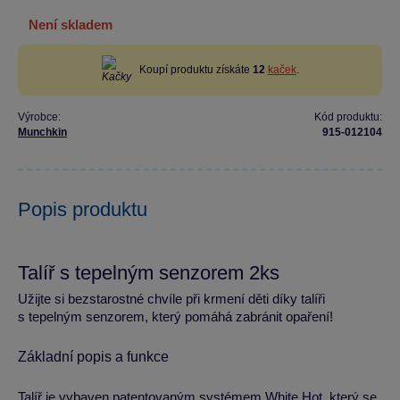
není skladem
Koupí produktu získáte
12
kaček
.
Výrobce:
Kód produktu:
Munchkin
915-012104
Popis produktu
Talíř s tepelným senzorem 2ks
Užijte si bezstarostné chvíle při krmení děti díky talíři
s tepelným senzorem, který pomáhá zabránit opaření!
Základní popis a funkce
Talíř je vybaven patentovaným systémem White Hot, který se