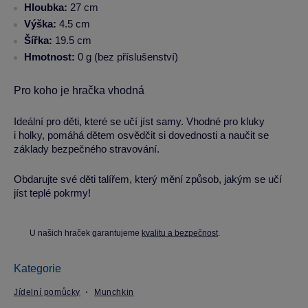
Hloubka:
27 cm
Výška:
4.5 cm
Šířka:
19.5 cm
Hmotnost:
0 g (bez příslušenství)
Pro koho je hračka vhodná
Ideální pro děti, které se učí jíst samy. Vhodné pro kluky
i holky, pomáhá dětem osvědčit si dovednosti a naučit se
základy bezpečného stravování.
Obdarujte své děti talířem, který mění způsob, jakým se učí
jíst teplé pokrmy!
U našich hraček garantujeme
kvalitu a bezpečnost
.
Kategorie
Jídelní pomůcky
Munchkin