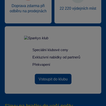
Doprava zdarma při
22 220 výdejních míst
odběru na prodejnách
Speciální klubové ceny
Exkluzivní nabídky od partnerů
Překvapení
Vstoupit do klubu
Slevy na hračky do vaší pošty