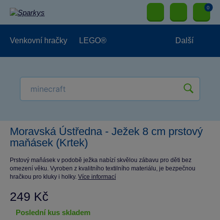
0
Venkovní hračky
LEGO®
Další
Pro kluky
Pro holky
Pro nejmenší
NOVINKY
Moravská Ústředna - Ježek 8 cm prstový
maňásek (Krtek)
Prstový maňásek v podobě ježka nabízí skvělou zábavu pro děti bez
omezení věku. Vyroben z kvalitního textilního materiálu, je bezpečnou
hračkou pro kluky i holky.
Více informací
249 Kč
poslední kus skladem