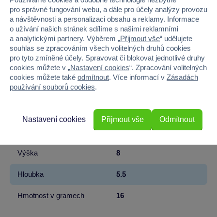
Značka
Moravská Ústředna
pro správné fungování webu, a dále pro účely analýzy provozu
a návštěvnosti a personalizaci obsahu a reklamy. Informace
Licence
Zdeněk Miler
o užívání našich stránek sdílíme s našimi reklamními
a analytickými partnery. Výběrem „
Přijmout vše
“ udělujete
Řada
Krteček
souhlas se zpracováním všech volitelných druhů cookies
pro tyto zmíněné účely. Spravovat či blokovat jednotlivé druhy
cookies můžete v „
Nastavení cookies
“. Zpracování volitelných
Věk od
narození
cookies můžete také
odmítnout
. Více informací v
Zásadách
používání souborů cookies
.
Pohlaví
HOLKA, KLUK
Materiál
PLYŠ
Nastavení cookies
Přijmout vše
Odmítnout
Šířka
7.5
Výška
8
Hloubka
5.5
Hmotnost v gramech
16