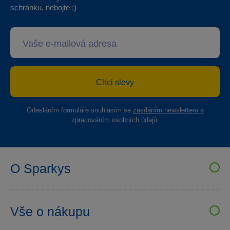
schránku, nebojte :)
Chci slevy
Odesláním formuláře souhlasím se
zasíláním newsletterů a
zpracováním osobních údajů
.
O Sparkys
VELKOOBCHOD SPARKYS
Kariéra
Vše o nákupu
Sparkys klub
Uživatelské recenze