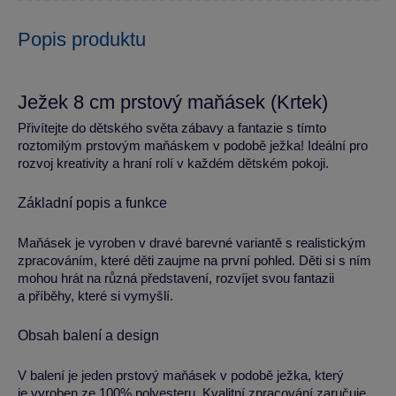
Popis produktu
Ježek 8 cm prstový maňásek (Krtek)
Přivítejte do dětského světa zábavy a fantazie s tímto
roztomilým prstovým maňáskem v podobě ježka! Ideální pro
rozvoj kreativity a hraní rolí v každém dětském pokoji.
Základní popis a funkce
Maňásek je vyroben v dravé barevné variantě s realistickým
zpracováním, které děti zaujme na první pohled. Děti si s ním
mohou hrát na různá představení, rozvíjet svou fantazii
a příběhy, které si vymyšlí.
Obsah balení a design
V balení je jeden prstový maňásek v podobě ježka, který
je vyroben ze 100% polyesteru. Kvalitní zpracování zaručuje