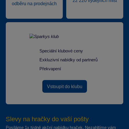
22 220 výdejních míst
odběru na prodejnách
Speciální klubové ceny
Exkluzivní nabídky od partnerů
Překvapení
Vstoupit do klubu
Slevy na hračky do vaší pošty
Posíláme 1x týdně akční nabídku hraček. Nezahltíme vám