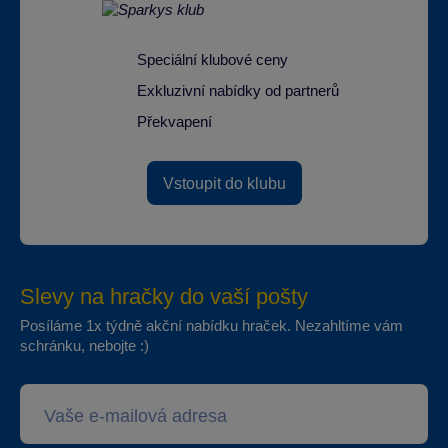
Speciální klubové ceny
Exkluzivní nabídky od partnerů
Překvapení
Vstoupit do klubu
Slevy na hračky do vaší pošty
Posíláme 1x týdně akční nabídku hraček. Nezahltíme vám
schránku, nebojte :)