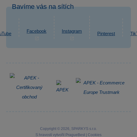
Odstoupení od smlouvy
Bavíme vás na sítích
eshop@sparkys.cz
Reklamace
Ochrana osobních údajů GDPR
Napsat zprávu
Informace o zpracování osobních údajů
Facebook
Instagram
uTube
Pinterest
Tik
Zpětný odběr elektrozařízení
Copyright © 2026, SPARKYS s.r.o.
S hravostí vytvořil
PragueBest
|
Cookies