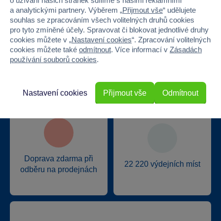
o užívání našich stránek sdílíme s našimi reklamními
a analytickými partnery. Výběrem „
Přijmout vše
“ udělujete
souhlas se zpracováním všech volitelných druhů cookies
pro tyto zmíněné účely. Spravovat či blokovat jednotlivé druhy
cookies můžete v „
Nastavení cookies
“. Zpracování volitelných
cookies můžete také
odmítnout
. Více informací v
Zásadách
Nejširší sortiment na
40 kamenných
používání souborů cookies
.
trhu
prodejen v ČR
Nastavení cookies
Přijmout vše
Odmítnout
Doprava zdarma při
22 220 výdejních míst
odběru na prodejnách