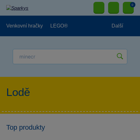
0
Venkovní hračky
LEGO®
Další
Pro kluky
Pro holky
Pro nejmenší
NOVINKY
Lodě
Top produkty