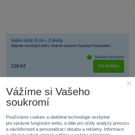
Vodní skútr 8 cm - 2 druhy
Objevte vzrušující svět s Vodním skutrem Sparkys! Kompaktní...
Skladem prodejny
Do košíku
159 Kč
Vážíme si Vašeho
soukromí
Používáme cookies a obdobné technologie nezbytné
Proč nakupovat ve Sparkys?
pro správné fungování webu, a dále pro účely analýzy provozu
a návštěvnosti a personalizaci obsahu a reklamy. Informace