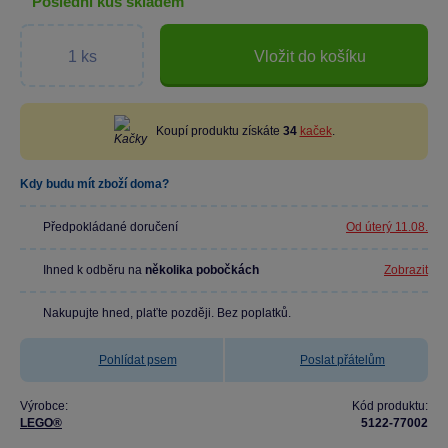
poslední kus skladem
Vložit do košíku
Koupí produktu získáte
34
kaček
.
Kdy budu mít zboží doma?
Předpokládané doručení
Od úterý 11.08.
Ihned k odběru na
několika pobočkách
Zobrazit
Nakupujte hned, plaťte později. Bez poplatků.
Pohlídat psem
Poslat přátelům
Výrobce:
Kód produktu:
LEGO®
5122-77002