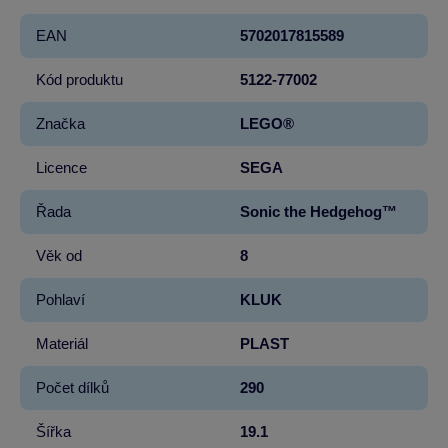
EAN
5702017815589
Kód produktu
5122-77002
Značka
LEGO®
Licence
SEGA
Řada
Sonic the Hedgehog™
Věk od
8
Pohlaví
KLUK
Materiál
PLAST
Počet dílků
290
Šířka
19.1