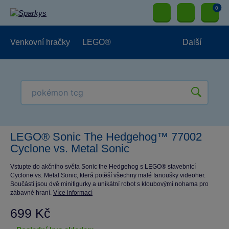
0
Venkovní hračky
LEGO®
Další
Pro kluky
Pro holky
Pro nejmenší
NOVINKY
LEGO® Sonic The Hedgehog™ 77002
Cyclone vs. Metal Sonic
Vstupte do akčního světa Sonic the Hedgehog s LEGO® stavebnicí
Cyclone vs. Metal Sonic, která potěší všechny malé fanoušky videoher.
Součástí jsou dvě minifigurky a unikátní robot s kloubovými nohama pro
zábavné hraní.
Více informací
699 Kč