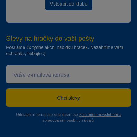
Vstoupit do klubu
Slevy na hračky do vaší pošty
Posíláme 1x týdně akční nabídku hraček. Nezahltíme vám
schránku, nebojte :)
Chci slevy
Odesláním formuláře souhlasím se
zasíláním newsletterů a
zpracováním osobních údajů
.