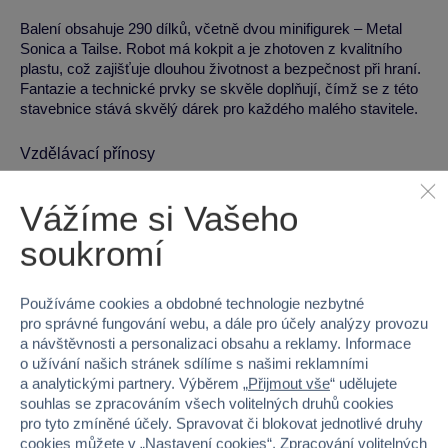
Balení obsahuje 290 dílků, včetně dvou minifigurek – Metal
Sonica a Tailse. Robot má kokpit a je zhotoven z kvalitního
plastu, což zajišťuje dlouhou životnost a bezpečnost při hraní.
Fantazie a technické prvky se skvěle doplňují, čímž se z této
stavebnice stává skvělý dárek pro každého malého stavitele.
Vzdělávací přínosy
Rozvoj jemné motoriky a prostorového vnímání.
Vážíme si Vašeho
Podpora kreativity a důvtipu při stavbě a hře.
soukromí
Výuka týmové spolupráce a vyprávění příběhů při hře
s figurkami.
Podpora zájmu o technické stavby a konstrukce.
Používáme cookies a obdobné technologie nezbytné
pro správné fungování webu, a dále pro účely analýzy provozu
Technická specifikace
a návštěvnosti a personalizaci obsahu a reklamy. Informace
o užívání našich stránek sdílíme s našimi reklamními
a analytickými partnery. Výběrem „
Přijmout vše
“ udělujete
Materiál:
plast
souhlas se zpracováním všech volitelných druhů cookies
Rozměry (výška):
26.2 cm
pro tyto zmíněné účely. Spravovat či blokovat jednotlivé druhy
Rozměry (šířka):
19.1 cm
cookies můžete v „
Nastavení cookies
“. Zpracování volitelných