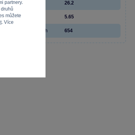
i partnery.
Výška
26.2
h druhů
ies můžete
Hloubka
5.65
t
. Více
Hmotnost v gramech
654