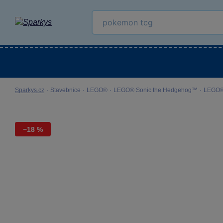
Kategorie
Venkovní hračky
LEGO®
Pro 
Sparkys.cz
·
Stavebnice
·
LEGO®
·
LEGO® Sonic the Hedgehog™
·
LEGO® 
−18 %