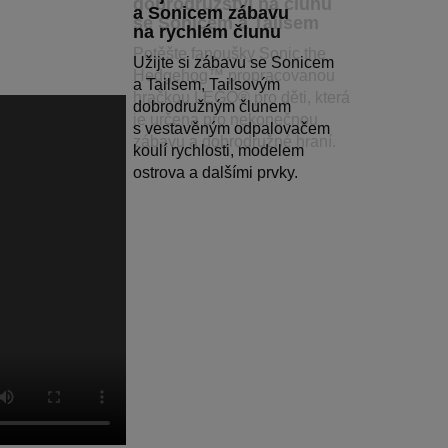
dobrodružství na člunu
a Sonicem zábavu
se Sonicem a Tailsem
na rychlém člunu
Potěšte fanoušky Sonic the
Užijte si zábavu se Sonicem
Hedgehog™ propracovanou
a Tailsem, Tailsovým
hračkou LEGO® pro děti, která
dobrodružným člunem
je určena pro nekonečnou
s vestavěným odpalovačem
zábavu a dobrodružné hraní.
koulí rychlosti, modelem
ostrova a dalšími prvky.