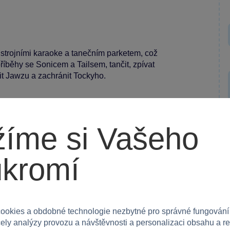
 strojními karaoke a tanečním parketem, což
říběhy se Sonicem a Tailsem, tančit, zpívat
it Jawzu a zachránit Tockyho.
hátkem a čtyři postavy – Sonica, Tailse, Tockyho
íme si Vašeho
litního plastu, který zajišťuje trvanlivost.
3D světa a sledovat svůj pokrok.
ukromí
ookies a obdobné technologie nezbytné pro správné fungování
čely analýzy provozu a návštěvnosti a personalizaci obsahu a r