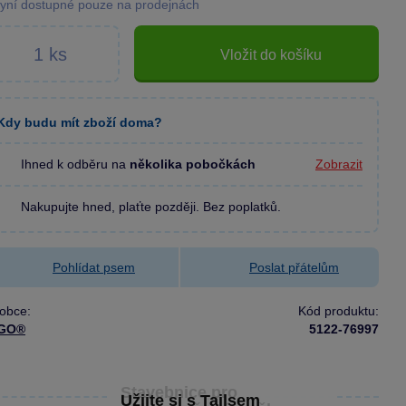
yní dostupné pouze na prodejnách
Vložit do košíku
Kdy budu mít zboží doma?
Ihned k odběru na
několika pobočkách
Zobrazit
Nakupujte hned, plaťte později. Bez poplatků.
Pohlídat psem
Poslat přátelům
obce:
Kód produktu:
GO®
5122-76997
Stavebnice pro
Užijte si s Tailsem