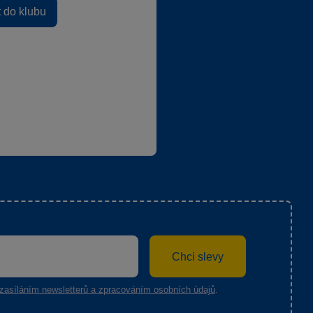
t do klubu
Chci slevy
zasíláním newsletterů a zpracováním osobních údajů
.