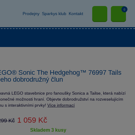
0
Prodejny
Sparkys klub
Kontakt
EGO® Sonic The Hedgehog™ 76997 Tails
jeho dobrodružný člun
avná LEGO stavebnice pro fanoušky Sonica a Tailse, která nabízí
onečné možnosti hraní. Objevte dobrodružství na rozveselujícím
nu s interaktivními prvky!
Více informací
1 059 Kč
299 Kč
skladem 3 kusy