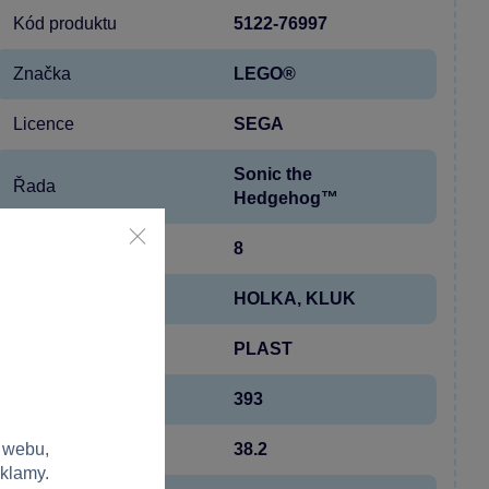
Kód produktu
5122-76997
Značka
LEGO®
Licence
SEGA
Sonic the
Řada
Hedgehog™
Věk od
8
Pohlaví
HOLKA, KLUK
Materiál
PLAST
Počet dílků
393
 webu,
Šířka
38.2
eklamy.