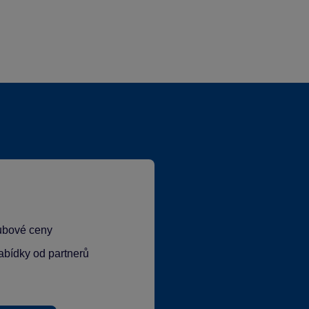
lubové ceny
abídky od partnerů