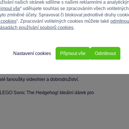
ní
užívání našich stránek sdílíme s našimi reklamními a analytickým
ijmout vše
“ udělujete souhlas se zpracováním všech volitelnýc
tyto zmíněné účely. Spravovat či blokovat jednotlivé druhy cook
 cookies
“. Zpracování volitelných cookies můžete také
odmítnou
ásadách používání souborů cookies
.
Nastavení cookies
Přijmout vše
Odmítnout
malé fanoušky videohier a dobrodružství.
í LEGO Sonic The Hedgehog! Ideální dárek pro