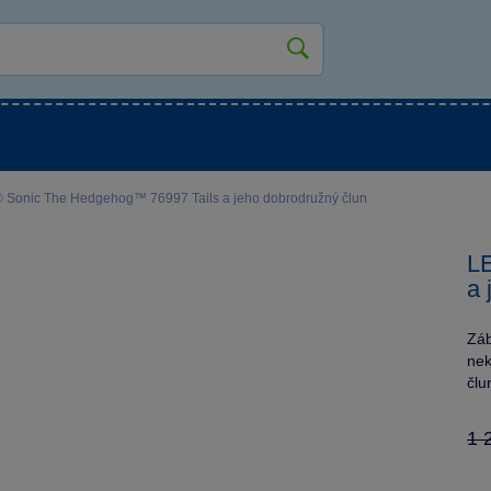
kluky
Pro holky
Pro nejmenší
NOVINKY
Sonic The Hedgehog™ 76997 Tails a jeho dobrodružný člun
L
a 
Záb
nek
člu
1 