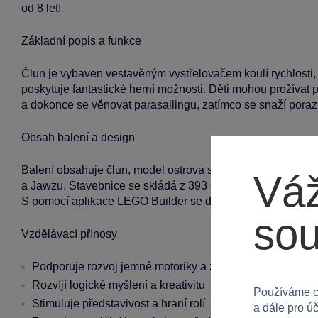
od 8 let!
Základní popis a funkce
Člun je vybaven vestavěným vystřelovačem koulí rychlosti,
poskytuje fantastické herní možnosti. Děti mohou prožívat p
a dokonce se věnovat parasailingu, zatímco se snaží poraz
Obsah balení a design
Balení obsahuje člun, model ostrova s kroužky, plážovým le
Váž
a Jawzu. Stavebnice se skládá z 393 dílků a je vyrobena z kva
S pomocí aplikace LEGO Builder se děti mohou potápět do 
so
Vzdělávací přínosy
Podporuje rozvoj jemné motoriky a zručnosti
Rozvíjí logické myšlení a kreativitu
Používáme c
Stimuluje představivost a hraní rolí
a dále pro ú