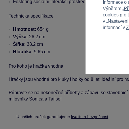
Fostering sociální interakci prostřednictvím týmového hra
Informace o 
Výběrem „
Př
cookies pro 
Technická specifikace
v „
Nastavení
informací v
Z
Hmotnost:
654 g
Výška:
26.2 cm
Šířka:
38.2 cm
Hloubka:
5.65 cm
Pro koho je hračka vhodná
Hračky jsou vhodné pro kluky i holky od 8 let, ideální pro 
Připravte se na nekonečné příběhy a zábavu se stavebnic
milovníky Sonica a Tailse!
U našich hraček garantujeme
kvalitu a bezpečnost
.