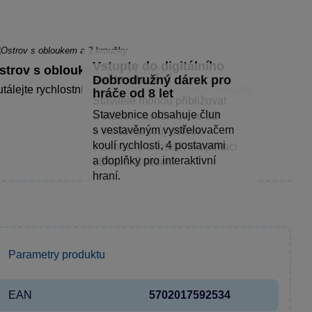
Vstupte do digitálního
strov s obloukem a 3 kroužky
světa stavění
Dobrodružný dárek pro
tálejte rychlostní kouli obloukem a vyhrajte kroužky.
hráče od 8 let
Stavitelé mohou přibližovat
Stavebnice obsahuje člun
a otáčet stavebnice ve 3D
s vestavěným vystřelovačem
a sledovat svůj pokrok
koulí rychlosti, 4 postavami
v zábavné a intuitivní aplikaci
a doplňky pro interaktivní
LEGO® Builder.
hraní.
Parametry produktu
EAN
5702017592534