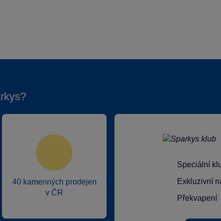
rkys?
Speciální k
Exkluzivní n
40 kamenných prodejen
v ČR
Překvapení