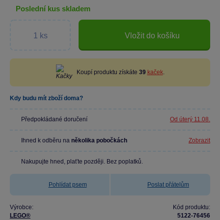
poslední kus skladem
Vložit do košíku
Koupí produktu získáte
39
kaček
.
Kdy budu mít zboží doma?
Předpokládané doručení
Od úterý 11.08.
Ihned k odběru na
několika pobočkách
Zobrazit
Nakupujte hned, plaťte později. Bez poplatků.
Pohlídat psem
Poslat přátelům
Výrobce:
Kód produktu:
LEGO®
5122-76456