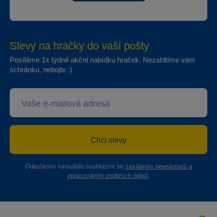
Slevy na hračky do vaší pošty
Posíláme 1x týdně akční nabídku hraček. Nezahltíme vám
schránku, nebojte :)
Chci slevy
Odesláním formuláře souhlasím se
zasíláním newsletterů a
zpracováním osobních údajů
.