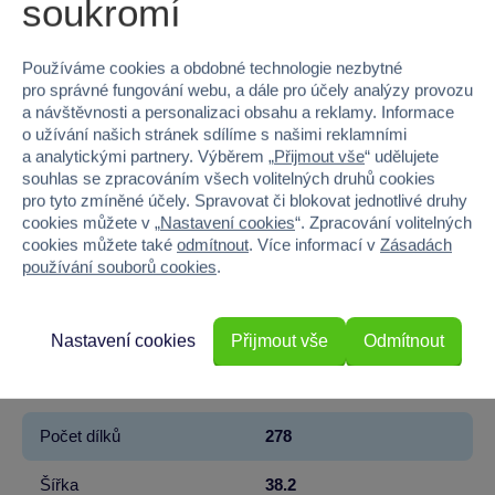
soukromí
EAN
5702017812397
Používáme cookies a obdobné technologie nezbytné
pro správné fungování webu, a dále pro účely analýzy provozu
Kód produktu
5122-76456
a návštěvnosti a personalizaci obsahu a reklamy. Informace
o užívání našich stránek sdílíme s našimi reklamními
Značka
LEGO®
a analytickými partnery. Výběrem „
Přijmout vše
“ udělujete
souhlas se zpracováním všech volitelných druhů cookies
Licence
Warner Bros
pro tyto zmíněné účely. Spravovat či blokovat jednotlivé druhy
cookies můžete v „
Nastavení cookies
“. Zpracování volitelných
Řada
Harry Potter
cookies můžete také
odmítnout
. Více informací v
Zásadách
používání souborů cookies
.
Věk od
7
Pohlaví
HOLKA, KLUK
Nastavení cookies
Přijmout vše
Odmítnout
Materiál
PLAST
Počet dílků
278
Šířka
38.2