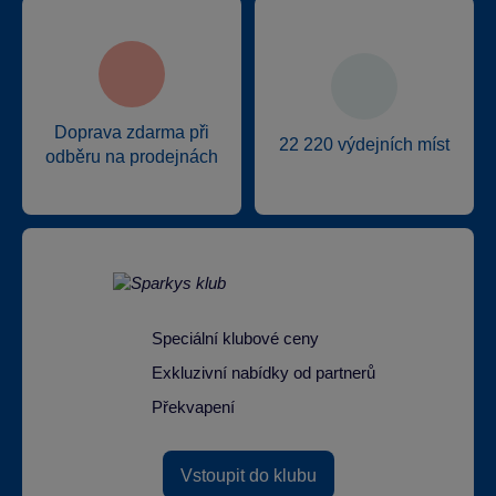
Doprava zdarma při
22 220 výdejních míst
odběru na prodejnách
Speciální klubové ceny
Exkluzivní nabídky od partnerů
Překvapení
Vstoupit do klubu