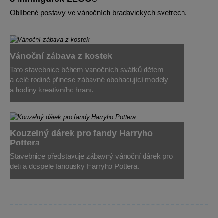
Oblíbené postavy ve vánočních bradavických svetrech.
Vánoční zábava z kostek
Tato stavebnice během vánočních svátků dětem
a celé rodině přinese zábavné obohacující modely
a hodiny kreativního hraní.
Kouzelný dárek pro fandy Harryho
Pottera
Stavebnice představuje zábavný vánoční dárek pro
děti a dospělé fanoušky Harryho Pottera.