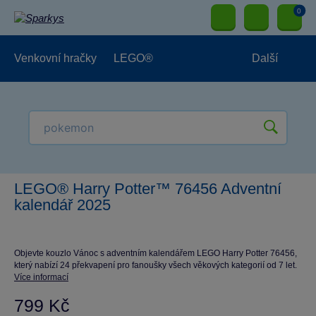
0
Venkovní hračky
LEGO®
Další
Pro kluky
Pro holky
Pro nejmenší
NOVINKY
LEGO® Harry Potter™ 76456 Adventní
kalendář 2025
Objevte kouzlo Vánoc s adventním kalendářem LEGO Harry Potter 76456,
který nabízí 24 překvapení pro fanoušky všech věkových kategorií od 7 let.
Více informací
799 Kč