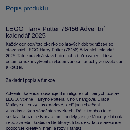
Popis produktu
LEGO Harry Potter 76456 Adventní
kalendář 2025
Každý den otevřete okénko do hravých dobrodružství se
stavebnicí LEGO Harry Potter (76456) Adventní kalendář
2025. Tato kouzelná stavebnice nabízí překvapení, která
dětem umožní vytvořit si vlastní vánoční příběhy ze světa čar
a kouzel.
Základní popis a funkce
Adventní kalendář obsahuje 8 minifigurek oblíbených postav
LEGO, včetně Harryho Pottera, Cho Changové, Draca
Malfoye a Lenky Láskorádové, kteří jsou oblečeni
v bradavických vánočních svetrech. Děti si mohou také
sestavit kouzelné tvory a mini modely jako je Moudrý klobouk
nebo svatební krabička Bertíkových fazolek. Tato stavebnice
podporuje kreativní hraní a rozvíjí fantazii.