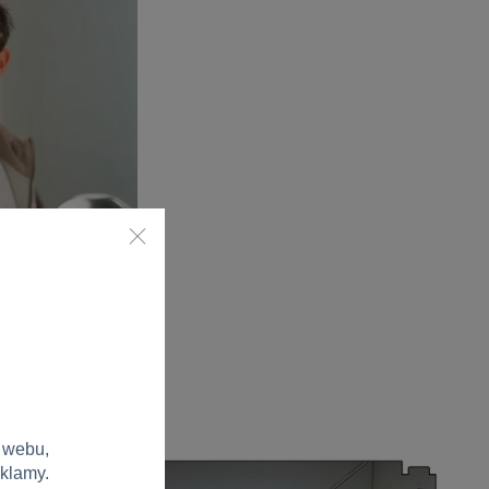
 webu,
eklamy.