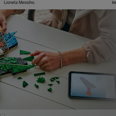
Lionela Messiho.
kt