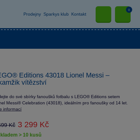
0
Prodejny
Sparkys klub
Kontakt
GO® Editions 43018 Lionel Messi –
amžik vítězství
dejte do své sbírky fanoušků fotbalu s LEGO® Editions setem
nel Messi® Celebration (43018), ideálním pro fanoušky od 14 let.
e informací
3 299 Kč
499 Kč
skladem > 10 kusů