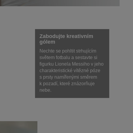
Zabodujte kreativním
gólem
Nechte se pohltit strhujícím
světem fotbalu a sestavte si
figurku Lionela Messiho v jeho
charakteristické vítězné póze
s prsty namířenými směrem
k pozadí, které znázorňuje
nebe.