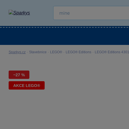
Kategorie
Venkovní hračky
LEGO®
Pro 
Sparkys.cz
·
Stavebnice
·
LEGO®
·
LEGO® Editions
·
LEGO® Editions 43018
−27 %
AKCE LEGO®