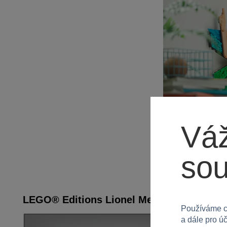
Váž
so
LEGO® Editions Lionel Messi – Okamžik v
Používáme c
a dále pro ú