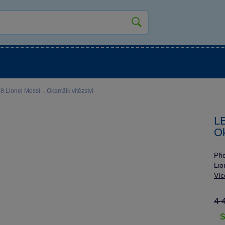
kluky
Pro holky
Pro nejmenší
NOVINKY
 Lionel Messi – Okamžik vítězství
LE
Ok
Při
Lio
Víc
4 