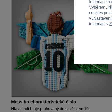
Informace o 
Výběrem „
Př
cookies pro 
v „
Nastavení
informací v
Z
Messiho charakteristické číslo
Hlavní roli hraje pruhovaný dres s číslem 10.