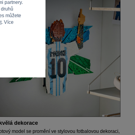
i partnery.
h druhů
ies můžete
t
. Více
kvělá dekorace
tový model se promění ve stylovou fotbalovou dekoraci,