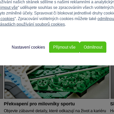
užívání našich stránek sdílíme s našimi reklamními a analytickým
ijmout vše
“ udělujete souhlas se zpracováním všech volitelnýc
tyto zmíněné účely. Spravovat či blokovat jednotlivé druhy cook
 cookies
“. Zpracování volitelných cookies můžete také
odmítnou
ásadách používání souborů cookies
.
Nastavení cookies
Přijmout vše
Odmítnout
Překvapení pro milovníky sportu
S
Objevte zábavné detaily, které odkazují na život a kariéru
Ho