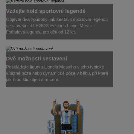
Vzdejte hold sportovní legendě
Objevte dva způsoby, jak sestavit sportovní legendu
se stavebnicí LEGO® Editions Lionel Messi –
Fotbalová legenda pro děti od 12 let.
Dvě možnosti sestavení
Poskládejte figurku Lionela Messiho v jeho typické
vítězné póze nebo dynamické póze v běhu, při které
jak hráč kličkuje za míčem.