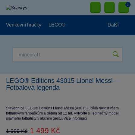
0
Venkovní hračky
LEGO®
Další
Pro kluky
Pro holky
Pro nejmenší
NOVINKY
LEGO® Editions 43015 Lionel Messi –
Fotbalová legenda
Stavebnice LEGO® Editions Lionel Messi (43015) udělá radost všem
fotbalovým fanouškům a dětem od 12 let. Vytvořte si jedinečný model
slavného fotbalisty v akčním gestu.
Více informací
1 499 Kč
1 999 Kč