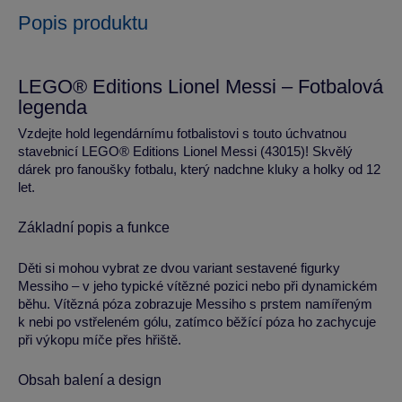
Popis produktu
LEGO® Editions Lionel Messi – Fotbalová
legenda
Vzdejte hold legendárnímu fotbalistovi s touto úchvatnou
stavebnicí LEGO® Editions Lionel Messi (43015)! Skvělý
dárek pro fanoušky fotbalu, který nadchne kluky a holky od 12
let.
Základní popis a funkce
Děti si mohou vybrat ze dvou variant sestavené figurky
Messiho – v jeho typické vítězné pozici nebo při dynamickém
běhu. Vítězná póza zobrazuje Messiho s prstem namířeným
k nebi po vstřeleném gólu, zatímco běžící póza ho zachycuje
při výkopu míče přes hřiště.
Obsah balení a design