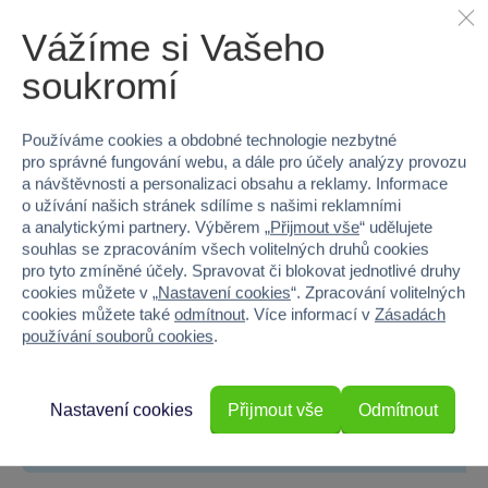
Kód produktu
5122-43015
Vážíme si Vašeho
Značka
LEGO®
soukromí
Licence
LEGO®
Používáme cookies a obdobné technologie nezbytné
Řada
LEGO® Editions
pro správné fungování webu, a dále pro účely analýzy provozu
a návštěvnosti a personalizaci obsahu a reklamy. Informace
o užívání našich stránek sdílíme s našimi reklamními
Kolekce
FIFA
a analytickými partnery. Výběrem „
Přijmout vše
“ udělujete
souhlas se zpracováním všech volitelných druhů cookies
Věk od
12
pro tyto zmíněné účely. Spravovat či blokovat jednotlivé druhy
cookies můžete v „
Nastavení cookies
“. Zpracování volitelných
Pohlaví
KLUK
cookies můžete také
odmítnout
. Více informací v
Zásadách
používání souborů cookies
.
Materiál
PLAST
Počet dílků
958
Nastavení cookies
Přijmout vše
Odmítnout
Šířka
26.2