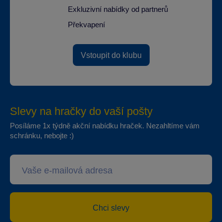
Exkluzivní nabídky od partnerů
Překvapení
Vstoupit do klubu
Slevy na hračky do vaší pošty
Posíláme 1x týdně akční nabídku hraček. Nezahltíme vám
schránku, nebojte :)
Chci slevy