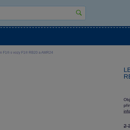
kluky
Pro holky
Pro nejmenší
NOVINKY
n F1® s vozy F1® RB20 a AMR24
L
R
Obj
při
inf
2 