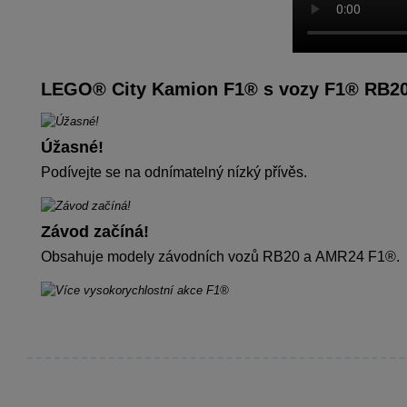
LEGO® City Kamion F1® s vozy F1® RB2
Úžasné!
Podívejte se na odnímatelný nízký přívěs.
Závod začíná!
Obsahuje modely závodních vozů RB20 a AMR24 F1®.