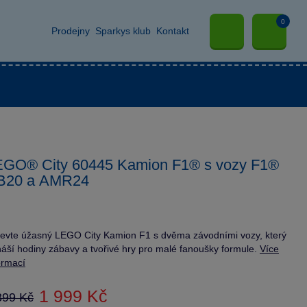
0
Prodejny
Sparkys klub
Kontakt
EGO® City 60445 Kamion F1® s vozy F1®
B20 a AMR24
evte úžasný LEGO City Kamion F1 s dvěma závodními vozy, který
náší hodiny zábavy a tvořivé hry pro malé fanoušky formule.
Více
ormací
1 999 Kč
399 Kč