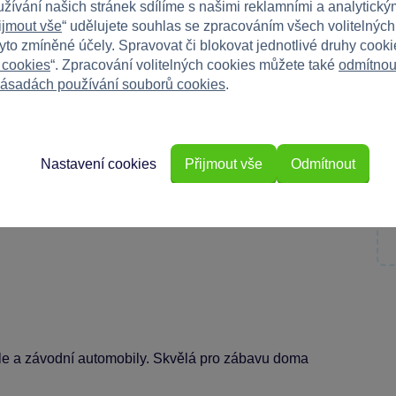
užívání našich stránek sdílíme s našimi reklamními a analytickým
ijmout vše
“ udělujete souhlas se zpracováním všech volitelnýc
tyto zmíněné účely. Spravovat či blokovat jednotlivé druhy cook
 cookies
“. Zpracování volitelných cookies můžete také
odmítnou
ch částí.
ásadách používání souborů cookies
.
 komplexního modelu.
rukcí závodní dráhy.
Nastavení cookies
Přijmout vše
Odmítnout
rmule a závodní automobily. Skvělá pro zábavu doma