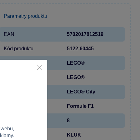
Parametry produktu
EAN
5702017812519
Kód produktu
5122-60445
Značka
LEGO®
Licence
LEGO®
Řada
LEGO® City
Kolekce
Formule F1
Věk od
8
 webu,
Pohlaví
KLUK
eklamy.