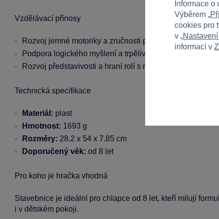
Informace o 
Výběrem „
Př
Vzdělávací přínosy
cookies pro 
v „
Nastavení
Rozvoj jemné motoriky a zručnosti při skládání jednotlivý
informací v
Z
Podpora logického myšlení a trpělivosti při sestavování
Rozvoj představivosti a hraní rolí s minifigurkami a konst
Technická specifikace
Materiál:
plast
Hmotnost:
1693 g
Rozměry:
28.2 x 54 x 7.85 cm
Doporučený věk:
od 8 let
Pro koho je hračka vhodná
Stavebnice je ideální pro chlapce od 8 let, kteří milují fo
i v dětském pokoji.