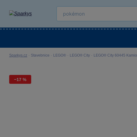
Kategorie
Venkovní hračky
LEGO®
Pro 
Sparkys.cz
·
Stavebnice
·
LEGO®
·
LEGO® City
·
LEGO® City 60445 Kamio
−17 %