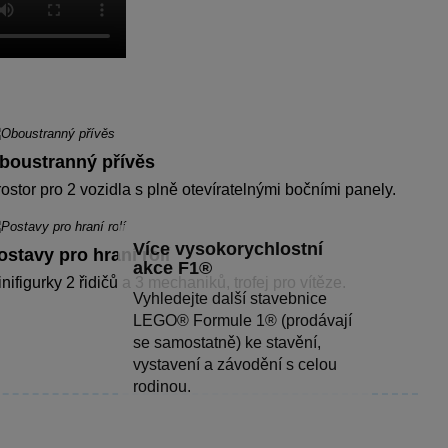
boustranný přívěs
ostor pro 2 vozidla s plně otevíratelnými bočními panely.
Více vysokorychlostní
ostavy pro hraní rolí
akce F1®
nifigurky 2 řidičů a 3 mechaniků, trofej pro vítěze.
Vyhledejte další stavebnice
LEGO® Formule 1® (prodávají
se samostatně) ke stavění,
vystavení a závodění s celou
rodinou.