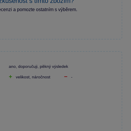
zkušenost s tímto zbožím?
ecenzi a pomozte ostatním s výběrem.
ano, doporučuji, pěkný výsledek
velikost, náročnost
-