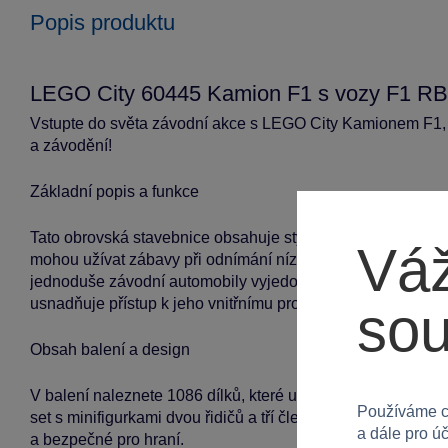
Popis produktu
LEGO City 60445 Kamion F1 s vozy F1 R
Vstupte do světa závodní akce s LEGO City Kamionem F1, 
a závodění!
Základní popis a funkce
Tato obrovská stavebnice obsahuje stylový kamion, který 
Váž
mohou užívat zábavy při odnímání nízkého přívěsu, zvedán
jednoduše závodní automobily vyjedou. Kamion je navíc vy
usnadňuje přístup k jeho vnitřnímu prostoru, zakrývajícímu 
so
Obsah balení a design
V balení naleznete 1086 dílků, které umožňují postavit rea
Používáme c
set s minifigurkami dvou řidičů a tří členů závodního týmu. 
a dále pro ú
a bezpečné pro hraní.