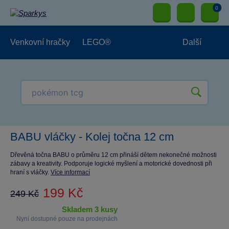
0
Venkovní hračky
LEGO®
Další
Pro kluky
Pro holky
Pro nejmenší
NOVINKY
BABU vláčky - Kolej točna 12 cm
Dřevěná točna BABU o průměru 12 cm přináší dětem nekonečné možnosti
zábavy a kreativity. Podporuje logické myšlení a motorické dovednosti při
hraní s vláčky.
Více informací
199 Kč
249 Kč
skladem 3 kusy
Nyní dostupné pouze na prodejnách