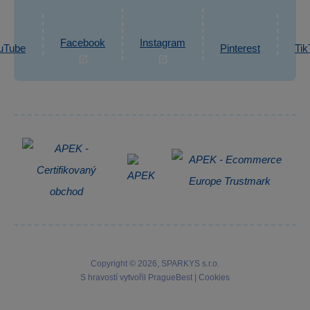
Ochrana osobních údajů GDPR
Napsat zprávu
Informace o zpracování osobních údajů
Facebook
Instagram
uTube
Pinterest
Tik
Zpětný odběr elektrozařízení
Copyright © 2026, SPARKYS s.r.o.
S hravostí vytvořil
PragueBest
|
Cookies