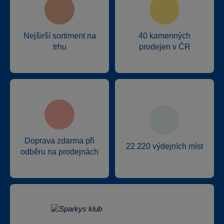
Nejširší sortiment na
40 kamenných
trhu
prodejen v ČR
Doprava zdarma při
22 220 výdejních míst
odběru na prodejnách