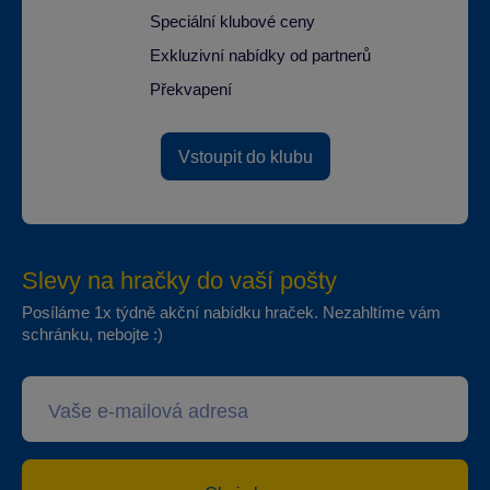
Speciální klubové ceny
Exkluzivní nabídky od partnerů
Překvapení
Vstoupit do klubu
Slevy na hračky do vaší pošty
Posíláme 1x týdně akční nabídku hraček. Nezahltíme vám
schránku, nebojte :)