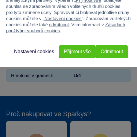
a analytickými partnery. Výběrem „
Přijmout vše
“ udělujete
souhlas se zpracováním všech volitelných druhů cookies
Pohlaví
KLUK
pro tyto zmíněné účely. Spravovat či blokovat jednotlivé druhy
cookies můžete v „
Nastavení cookies
“. Zpracování volitelných
Materiál
Dřevo
cookies můžete také
odmítnout
. Více informací v
Zásadách
používání souborů cookies
.
Šířka
14
Výška
14
Nastavení cookies
Přijmout vše
Odmítnout
Hloubka
1.5
Hmotnost v gramech
154
Proč nakupovat ve Sparkys?