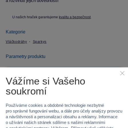
a rozvinutí jejich dovedností!
U našich hraček garantujeme
kvalitu a bezpečnost
.
Kategorie
Vláčkodráhy
Sparkys
Parametry produktu
EAN
8592525055655
Vážíme si Vašeho
Kód produktu
16S-812018
soukromí
Značka
Sparkys
Používáme cookies a obdobné technologie nezbytné
Řada
BABU vláčky
pro správné fungování webu, a dále pro účely analýzy provozu
a návštěvnosti a personalizaci obsahu a reklamy. Informace
o užívání našich stránek sdílíme s našimi reklamními
Věk od
3