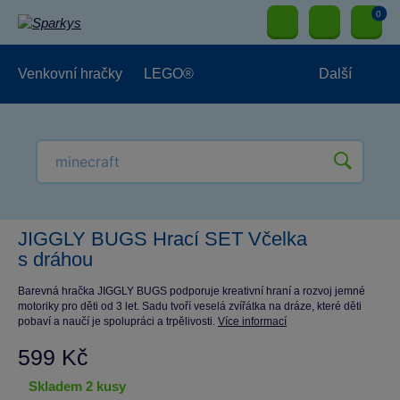
0
Venkovní hračky
LEGO®
Další
Pro kluky
Pro holky
Pro nejmenší
NOVINKY
JIGGLY BUGS Hrací SET Včelka
s dráhou
Barevná hračka JIGGLY BUGS podporuje kreativní hraní a rozvoj jemné
motoriky pro děti od 3 let. Sadu tvoří veselá zvířátka na dráze, které děti
pobaví a naučí je spolupráci a trpělivosti.
Více informací
599 Kč
skladem 2 kusy