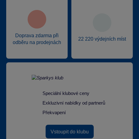
Doprava zdarma při
22 220 výdejních míst
odběru na prodejnách
Speciální klubové ceny
Exkluzivní nabídky od partnerů
Překvapení
Vstoupit do klubu