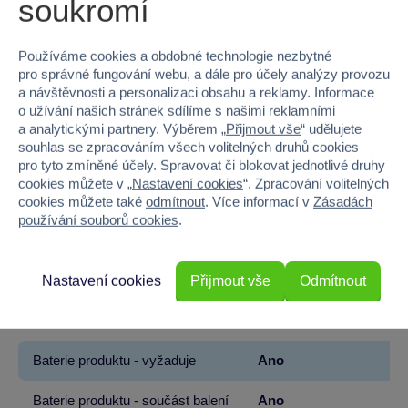
soukromí
Značka
Sparkys
Používáme cookies a obdobné technologie nezbytné
pro správné fungování webu, a dále pro účely analýzy provozu
Licence
JIGGLY
a návštěvnosti a personalizaci obsahu a reklamy. Informace
o užívání našich stránek sdílíme s našimi reklamními
Věk od
3
a analytickými partnery. Výběrem „
Přijmout vše
“ udělujete
souhlas se zpracováním všech volitelných druhů cookies
Pohlaví
HOLKA, KLUK
pro tyto zmíněné účely. Spravovat či blokovat jednotlivé druhy
cookies můžete v „
Nastavení cookies
“. Zpracování volitelných
Šířka
9
cookies můžete také
odmítnout
. Více informací v
Zásadách
používání souborů cookies
.
Výška
42
Hloubka
2
Nastavení cookies
Přijmout vše
Odmítnout
Hmotnost v gramech
80
Baterie produktu - vyžaduje
Ano
Baterie produktu - součást balení
Ano