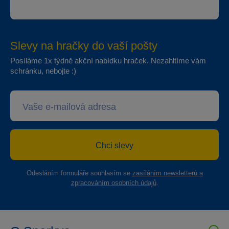
Slevy na hračky do vaší pošty
Posíláme 1x týdně akční nabídku hraček. Nezahltíme vám
schránku, nebojte :)
Chci slevy
Odesláním formuláře souhlasím se
zasíláním newsletterů a
zpracováním osobních údajů
.