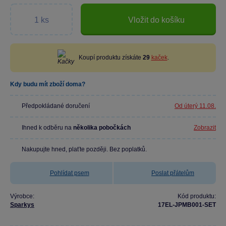
Vložit do košíku
Koupí produktu získáte
29
kaček
.
Kdy budu mít zboží doma?
Předpokládané doručení
Od úterý 11.08.
Ihned k odběru na
několika pobočkách
Zobrazit
Nakupujte hned, plaťte později. Bez poplatků.
Pohlídat psem
Poslat přátelům
Výrobce:
Kód produktu:
Sparkys
17EL-JPMB001-SET