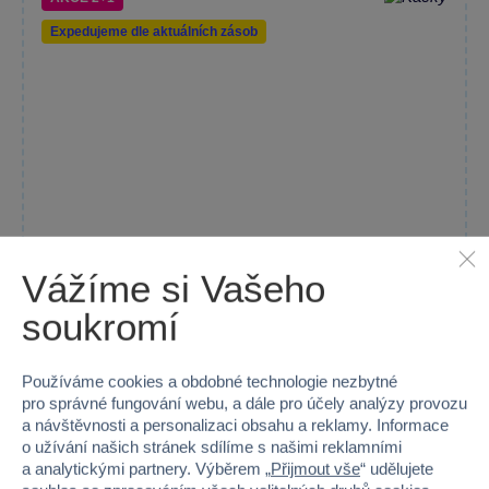
Expedujeme dle aktuálních zásob
Vážíme si Vašeho
soukromí
Antistresová mačkací Obří Housenka 50 cm - více druhů
Používáme cookies a obdobné technologie nezbytné
Antistresová mačkací housenka o délce 50 cm přináší zábavu a...
pro správné fungování webu, a dále pro účely analýzy provozu
a návštěvnosti a personalizaci obsahu a reklamy. Informace
Skladem prodejny
o užívání našich stránek sdílíme s našimi reklamními
Do košíku
299 Kč
a analytickými partnery. Výběrem „
Přijmout vše
“ udělujete