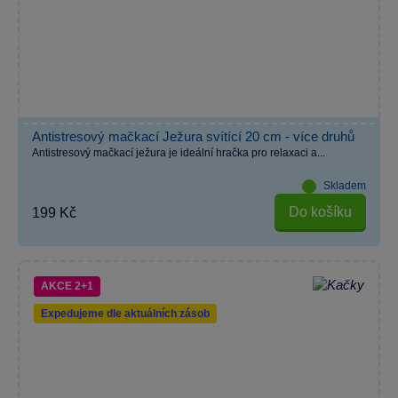
Antistresový mačkací Ježura svítící 20 cm - více druhů
Antistresový mačkací ježura je ideální hračka pro relaxaci a...
Skladem
Do košíku
199 Kč
AKCE 2+1
Expedujeme dle aktuálních zásob