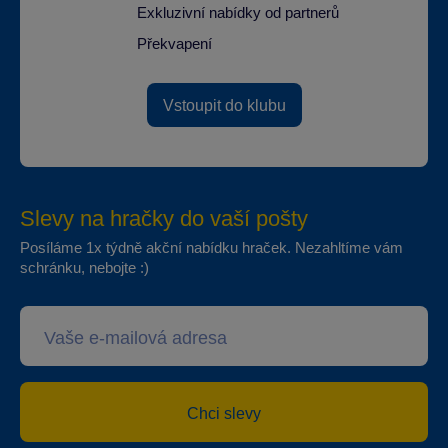
Exkluzivní nabídky od partnerů
Překvapení
Vstoupit do klubu
Slevy na hračky do vaší pošty
Posíláme 1x týdně akční nabídku hraček. Nezahltíme vám
schránku, nebojte :)
Chci slevy