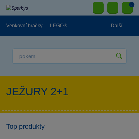
0
Venkovní hračky
LEGO®
Další
Pro kluky
Pro holky
Pro nejmenší
NOVINKY
JEŽURY 2+1
Top produkty