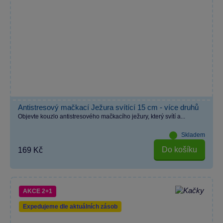
Antistresový mačkací Ježura svítící 15 cm - více druhů
Objevte kouzlo antistresového mačkacího ježury, který svítí a...
Skladem
Do košíku
169 Kč
AKCE 2+1
Expedujeme dle aktuálních zásob