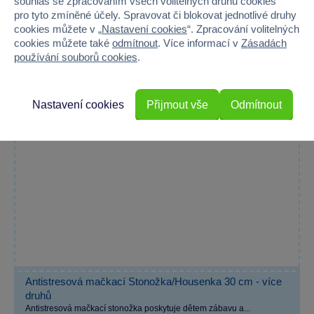
souhlas se zpracováním všech volitelných druhů cookies
pro tyto zmíněné účely. Spravovat či blokovat jednotlivé druhy
cookies můžete v „
Nastavení cookies
“. Zpracování volitelných
AKCE 2+1
cookies můžete také
odmítnout
. Více informací v
Zásadách
používání souborů cookies
.
Expedujeme dle aktuálních zásob
Nastavení cookies
Přijmout vše
Odmítnout
Antistresová mačkací Stonožka/Housenka 30 cm - více
druhů
Antistresová mačkací stonožka poskytuje dětem zábavu a...