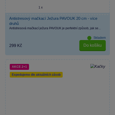
1 x
Antistresový mačkací Ježura PAVOUK 20 cm - více
druhů
Antistresová mačkací ježura PAVOUK je perfektní způsob, jak se...
Skladem
Do košíku
299 Kč
AKCE 2+1
Expedujeme dle aktuálních zásob