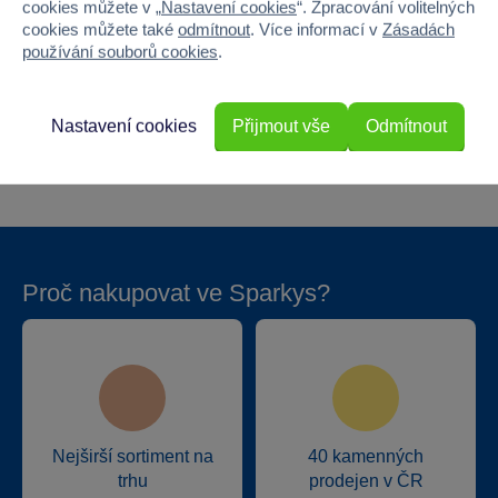
Baterie produktu - vyžaduje
Ne
cookies můžete v „
Nastavení cookies
“. Zpracování volitelných
cookies můžete také
odmítnout
. Více informací v
Zásadách
používání souborů cookies
.
Baterie produktu - součást balení
Ne
Baterie příslušenství - vyžaduje
Ne
Nastavení cookies
Přijmout vše
Odmítnout
Baterie příslušenství - součást balení
Ne
Proč nakupovat ve Sparkys?
Nejširší sortiment na
40 kamenných
trhu
prodejen v ČR