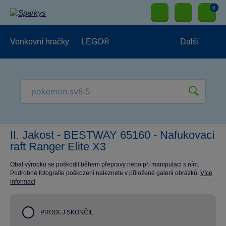
0
Venkovní hračky
LEGO®
Další
Pro kluky
Pro holky
Pro nejmenší
NOVINKY
II. Jakost - BESTWAY 65160 - Nafukovací
raft Ranger Elite X3
Obal výrobku se poškodil během přepravy nebo při manipulaci s ním.
Podrobné fotografie poškození naleznete v přiložené galerii obrázků.
Více
informací
PRODEJ SKONČIL