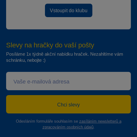
Vstoupit do klubu
Slevy na hračky do vaší pošty
Posíláme 1x týdně akční nabídku hraček. Nezahltíme vám
schránku, nebojte :)
Chci slevy
Odesláním formuláře souhlasím se
zasíláním newsletterů a
zpracováním osobních údajů
.