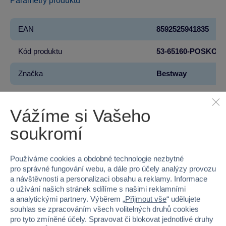
Parametry produktu
EAN
8592525941835
Kód produktu
53-65160-POSKO
Značka
Bestway
Věk od
18
Vážíme si Vašeho
Pohlaví
HOLKA, KLUK
soukromí
Šířka
44
Používáme cookies a obdobné technologie nezbytné
Výška
82
pro správné fungování webu, a dále pro účely analýzy provozu
a návštěvnosti a personalizaci obsahu a reklamy. Informace
Hloubka
30
o užívání našich stránek sdílíme s našimi reklamními
a analytickými partnery. Výběrem „
Přijmout vše
“ udělujete
Hmotnost v gramech
15572
souhlas se zpracováním všech volitelných druhů cookies
pro tyto zmíněné účely. Spravovat či blokovat jednotlivé druhy