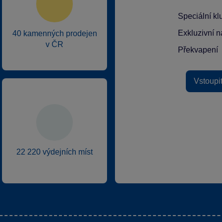
Speciální k
Exkluzivní n
40 kamenných prodejen
v ČR
Překvapení
Vstoupi
22 220 výdejních míst