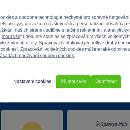
ábavy!
ookies a obdobné technologie nezbytné pro správné fungování
čely analýzy provozu a návštěvnosti a personalizaci obsahu a r
užívání našich stránek sdílíme s našimi reklamními a analytickým
ijmout vše
“ udělujete souhlas se zpracováním všech volitelnýc
tyto zmíněné účely. Spravovat či blokovat jednotlivé druhy cook
 cookies
“. Zpracování volitelných cookies můžete také
odmítnou
ásadách používání souborů cookies
.
Nastavení cookies
Přijmout vše
Odmítnout
rkys?