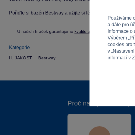
Pořiďte si bazén Bestway a užijte si léto plné osvěžení a z
Používáme c
a dále pro ú
Informace o 
U našich hraček garantujeme
kvalitu a bezpečnost
.
Výběrem „
Př
cookies pro 
Kategorie
v „
Nastavení
informací v
Z
II. JAKOST
Bestway
Proč nakupovat ve Spa