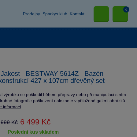
0
Prodejny
Sparkys klub
Kontakt
. Jakost - BESTWAY 5614Z - Bazén
konstrukcí 427 x 107cm dřevěný set
l výrobku se poškodil během přepravy nebo při manipulaci s ním.
robné fotografie poškození naleznete v přiložené galerii obrázků.
e informací
6 499 Kč
 999 Kč
poslední kus skladem