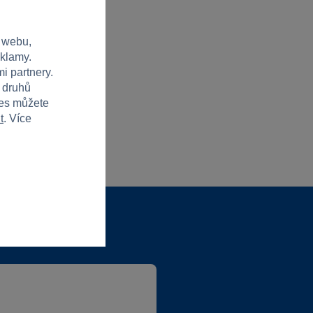
 webu,
eklamy.
i partnery.
h druhů
ies můžete
t
. Více