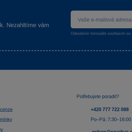
ek. Nezahltíme vám
Odesláním formuláře souhlasím se
Potřebujete poradit?
ecenze
+420 777 722 088
mínky
Po–Pá: 7:30–16:00
by
eshop@sparkys.