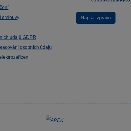
čení
d smlouvy
Napsat zprávu
ních údajů GDPR
pracování osobních údajů
elektrozařízení