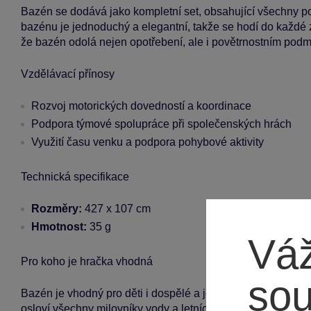
Bazén se dodává jako kompletní set, obsahující všechny 
bazénu je jednoduchý a elegantní, takže se hodí do každé z
že bazén odolá nejen opotřebení, ale i povětrnostním pod
Vzdělávací přínosy
Rozvoj motorických dovedností a koordinace
Podpora týmové spolupráce při společenských hrách
Využití času venku a podpora pohybové aktivity
Technická specifikace
Rozměry:
427 x 107 cm
Hmotnost:
35 g
Váž
Pro koho je hračka vhodná
so
Bazén je vhodný pro děti i dospělé a je ideální pro rodinno
osloví všechny milovníky vody a letních radovánek.