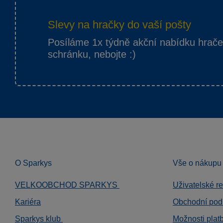
Slevy na hračky do vaší pošty
Posíláme 1x týdně akční nabídku hrač
schránku, nebojte :)
O Sparkys
Vše o nákupu
VELKOOBCHOD SPARKYS
Uživatelské r
Kariéra
Obchodní pod
Sparkys klub
Možnosti plat