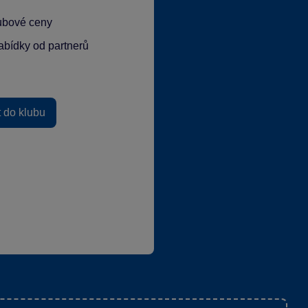
lubové ceny
abídky od partnerů
t do klubu