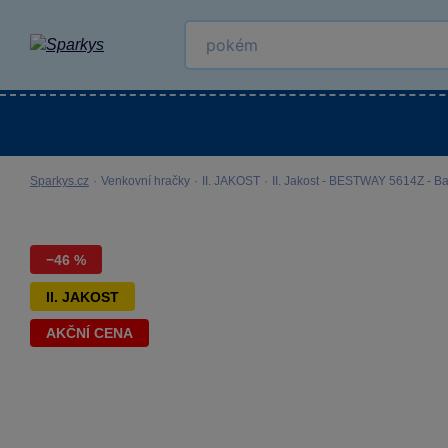
Kategorie
Venkovní hračky
LEGO®
Pro 
Sparkys.cz
·
Venkovní hračky
·
II. JAKOST
·
II. Jakost - BESTWAY 5614Z - Ba
−46 %
II. JAKOST
AKČNÍ CENA