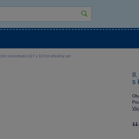
kluky
Pro holky
Pro nejmenší
NOVINKY
zén s konstrukcí 427 x 107cm dřevěný set
II
s 
Oba
Pod
Víc
11