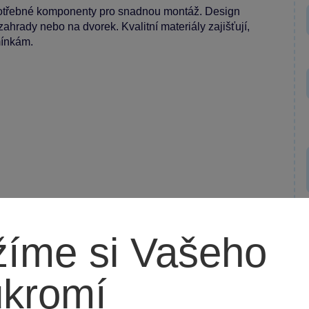
potřebné komponenty pro snadnou montáž. Design
ahrady nebo na dvorek. Kvalitní materiály zajišťují,
mínkám.
íme si Vašeho
ukromí
u zábavu. Skvělý pro zahradní akce a letní párty,