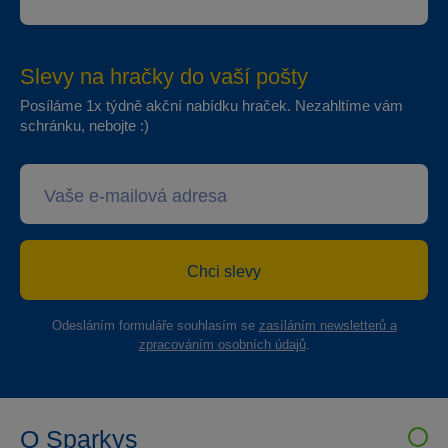
Slevy na hračky do vaší pošty
Posíláme 1x týdně akční nabídku hraček. Nezahltíme vám
schránku, nebojte :)
Chci slevy
Odesláním formuláře souhlasím se
zasíláním newsletterů a
zpracováním osobních údajů
.
O Sparkys