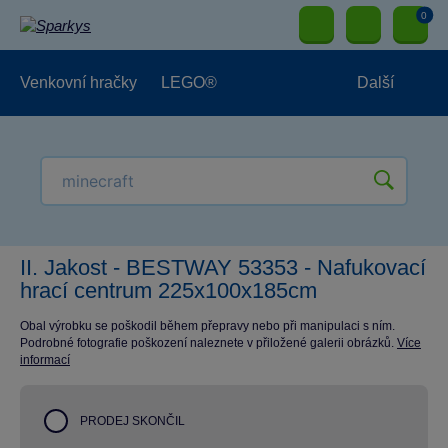
0
Venkovní hračky
LEGO®
Další
Pro kluky
Pro holky
Pro nejmenší
NOVINKY
II. Jakost - BESTWAY 53353 - Nafukovací
hrací centrum 225x100x185cm
Obal výrobku se poškodil během přepravy nebo při manipulaci s ním.
Podrobné fotografie poškození naleznete v přiložené galerii obrázků.
Více
informací
PRODEJ SKONČIL