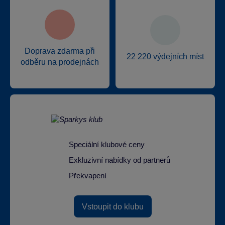
Doprava zdarma při
22 220 výdejních míst
odběru na prodejnách
Speciální klubové ceny
Exkluzivní nabídky od partnerů
Překvapení
Vstoupit do klubu