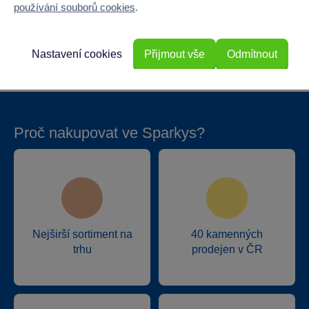
používání souborů cookies
.
Baterie příslušenství - vyžaduje
Ne
Baterie příslušenství - součást balení
Ne
Nastavení cookies
Přijmout vše
Odmítnout
Proč nakupovat ve Sparkys?
Nejširší sortiment na
40 kamenných
trhu
prodejen v ČR