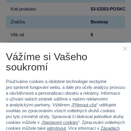
Kód produktu
53-53353-POSKO
Značka
Bestway
Věk od
6
Pohlaví
HOLKA, KLUK
Vážíme si Vašeho
Šířka
41.5
soukromí
Výška
41.5
Používáme cookies a obdobné technologie nezbytné
Hloubka
41.5
pro správné fungování webu, a dále pro účely analýzy provozu
a návštěvnosti a personalizaci obsahu a reklamy. Informace
Hmotnost v gramech
9736
o užívání našich stránek sdílíme s našimi reklamními
a analytickými partnery. Výběrem „
Přijmout vše
“ udělujete
souhlas se zpracováním všech volitelných druhů cookies
Baterie produktu - vyžaduje
Ne
pro tyto zmíněné účely. Spravovat či blokovat jednotlivé druhy
cookies můžete v „
Nastavení cookies
“. Zpracování volitelných
Baterie produktu - součást balení
Ne
cookies můžete také
odmítnout
. Více informací v
Zásadách