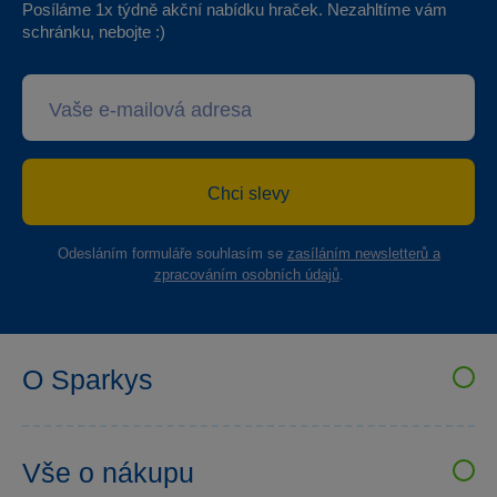
Posíláme 1x týdně akční nabídku hraček. Nezahltíme vám
schránku, nebojte :)
Chci slevy
Odesláním formuláře souhlasím se
zasíláním newsletterů a
zpracováním osobních údajů
.
O Sparkys
VELKOOBCHOD SPARKYS
Kariéra
Vše o nákupu
Sparkys klub