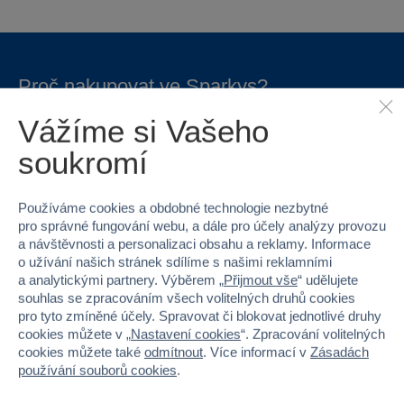
Proč nakupovat ve Sparkys?
Vážíme si Vašeho
soukromí
Používáme cookies a obdobné technologie nezbytné
Nejširší sortiment na
40 kamenných
pro správné fungování webu, a dále pro účely analýzy provozu
trhu
prodejen v ČR
a návštěvnosti a personalizaci obsahu a reklamy. Informace
o užívání našich stránek sdílíme s našimi reklamními
a analytickými partnery. Výběrem „
Přijmout vše
“ udělujete
souhlas se zpracováním všech volitelných druhů cookies
pro tyto zmíněné účely. Spravovat či blokovat jednotlivé druhy
cookies můžete v „
Nastavení cookies
“. Zpracování volitelných
cookies můžete také
odmítnout
. Více informací v
Zásadách
používání souborů cookies
.