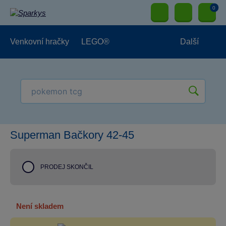
0
Venkovní hračky
LEGO®
Další
Pro kluky
Pro holky
Pro nejmenší
NOVINKY
Superman Bačkory 42-45
PRODEJ SKONČIL
není skladem