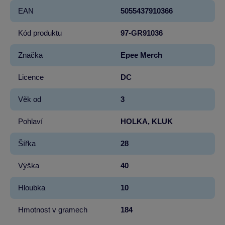
EAN
5055437910366
Kód produktu
97-GR91036
Značka
Epee Merch
Licence
DC
Věk od
3
Pohlaví
HOLKA, KLUK
Šířka
28
Výška
40
Hloubka
10
Hmotnost v gramech
184