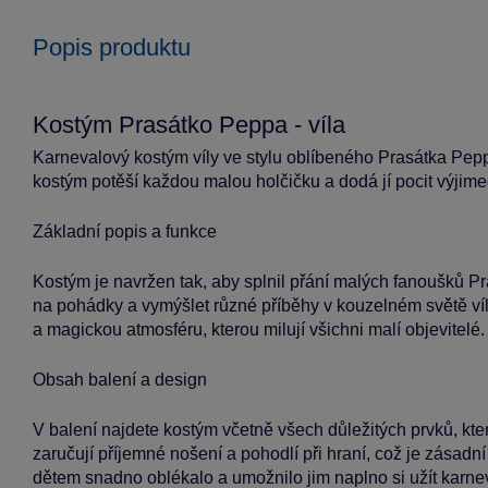
Popis produktu
Kostým Prasátko Peppa - víla
Karnevalový kostým víly ve stylu oblíbeného Prasátka Pepp
kostým potěší každou malou holčičku a dodá jí pocit výjime
Základní popis a funkce
Kostým je navržen tak, aby splnil přání malých fanoušků P
na pohádky a vymýšlet různé příběhy v kouzelném světě ví
a magickou atmosféru, kterou milují všichni malí objevitelé.
Obsah balení a design
V balení najdete kostým včetně všech důležitých prvků, které
zaručují příjemné nošení a pohodlí při hraní, což je zásadn
dětem snadno oblékalo a umožnilo jim naplno si užít karnev