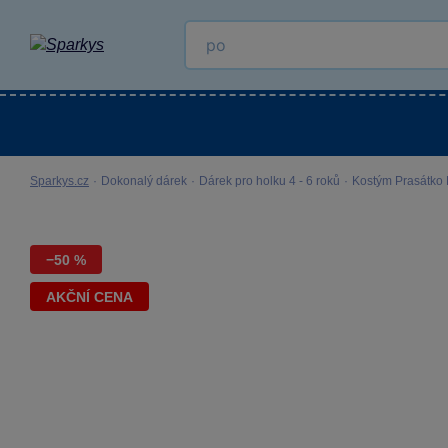
Kategorie
Venkovní hračky
LEGO®
Pro 
Sparkys.cz
·
Dokonalý dárek
·
Dárek pro holku 4 - 6 roků
·
Kostým Prasátko P
−50 %
AKČNÍ CENA