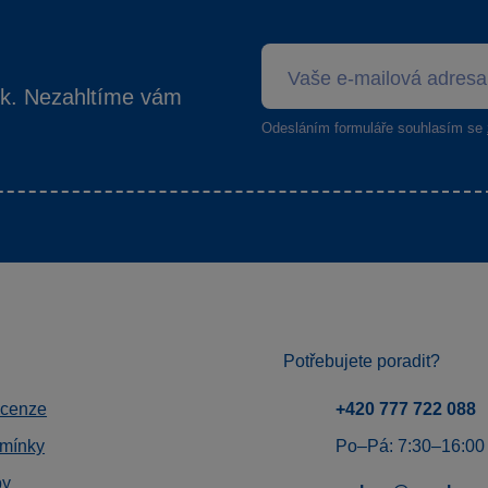
ek. Nezahltíme vám
Odesláním formuláře souhlasím se
Potřebujete poradit?
ecenze
+420 777 722 088
mínky
Po–Pá: 7:30–16:00
by