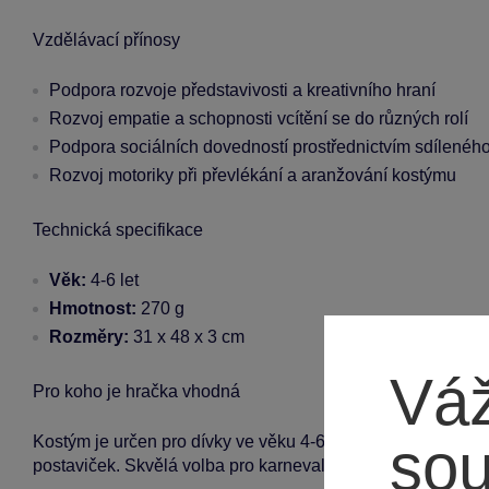
Vzdělávací přínosy
Podpora rozvoje představivosti a kreativního hraní
Rozvoj empatie a schopnosti vcítění se do různých rolí
Podpora sociálních dovedností prostřednictvím sdílenéh
Rozvoj motoriky při převlékání a aranžování kostýmu
Technická specifikace
Věk:
4-6 let
Hmotnost:
270 g
Rozměry:
31 x 48 x 3 cm
Váž
Pro koho je hračka vhodná
so
Kostým je určen pro dívky ve věku 4-6 let, které touží po z
postaviček. Skvělá volba pro karnevaly, oslavy a kreativní 