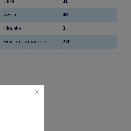
Šířka
31
Výška
48
Hloubka
3
Hmotnost v gramech
270