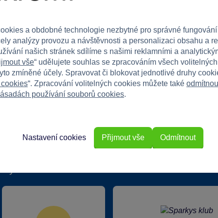
te tento kostým ještě dnes! Vaše malá víla určitě
ookies a obdobné technologie nezbytné pro správné fungování
čely analýzy provozu a návštěvnosti a personalizaci obsahu a r
užívání našich stránek sdílíme s našimi reklamními a analytickým
ijmout vše
“ udělujete souhlas se zpracováním všech volitelnýc
tyto zmíněné účely. Spravovat či blokovat jednotlivé druhy cook
 cookies
“. Zpracování volitelných cookies můžete také
odmítnou
ásadách používání souborů cookies
.
Nastavení cookies
Přijmout vše
Odmítnout
rkys?