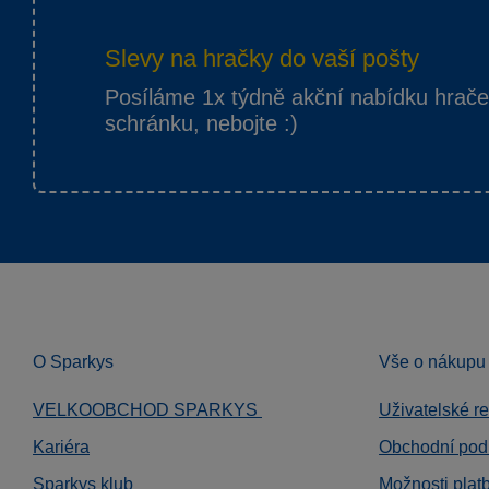
Slevy na hračky do vaší pošty
Posíláme 1x týdně akční nabídku hrač
schránku, nebojte :)
O Sparkys
Vše o nákupu
VELKOOBCHOD SPARKYS
Uživatelské r
Kariéra
Obchodní pod
Sparkys klub
Možnosti plat