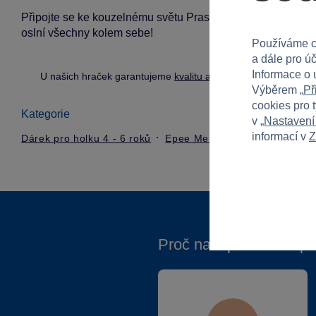
Připojte se ke kouzelnému světu Prasátka Peppy a objednej
oslní všechny kolem sebe!
Používáme c
a dále pro ú
Informace o 
U našich hraček garantujeme
kvalitu a bezpečnost
.
Výběrem „
Př
cookies pro 
Kategorie
v „
Nastavení
informací v
Z
Dárek pro holku 4 - 6 roků
Epee Merch
Proč nakupovat ve Spa