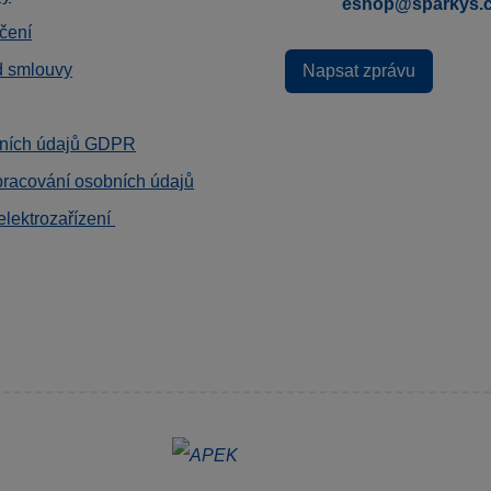
eshop@sparkys.
čení
d smlouvy
Napsat zprávu
ních údajů GDPR
pracování osobních údajů
elektrozařízení