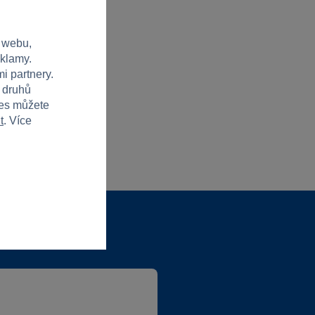
 webu,
eklamy.
i partnery.
h druhů
ies můžete
t
. Více