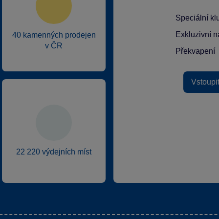
Speciální k
Exkluzivní n
40 kamenných prodejen
v ČR
Překvapení
Vstoupi
22 220 výdejních míst