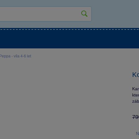
kluky
Pro holky
Pro nejmenší
NOVINKY
eppa - víla 4-6 let
Ko
Kar
kte
záb
79
N