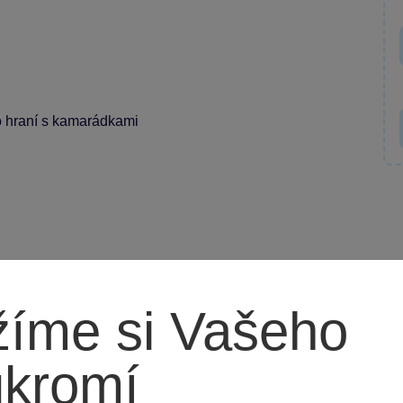
o hraní s kamarádkami
íme si Vašeho
ukromí
ábavě a dobrodružství ve společnosti oblíbených
hry doma.