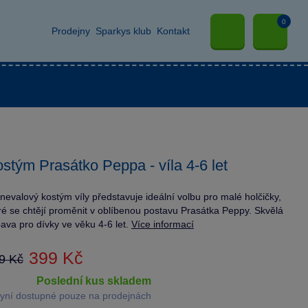
0
Prodejny
Sparkys klub
Kontakt
stým Prasátko Peppa - víla 4-6 let
nevalový kostým víly představuje ideální volbu pro malé holčičky,
ré se chtějí proměnit v oblíbenou postavu Prasátka Peppy. Skvělá
ava pro dívky ve věku 4-6 let.
Více informací
399 Kč
9 Kč
poslední kus skladem
yní dostupné pouze na prodejnách