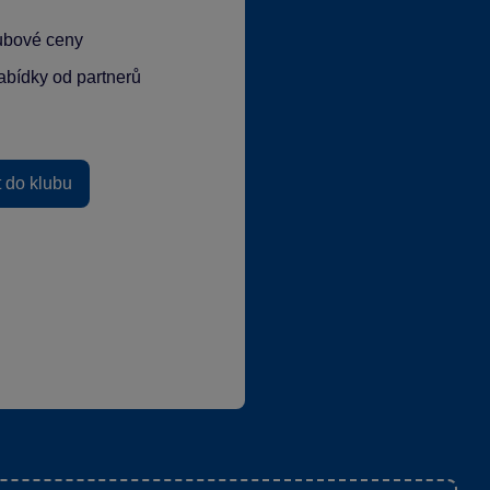
lubové ceny
abídky od partnerů
t do klubu