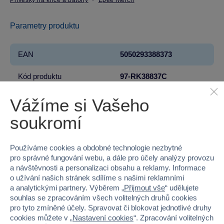
Přívěsky na klíče a batohy
Epee Merch
Parametry produktu
EAN
5050293388373
Kód produktu
97-RK38837C
Značka
Epee Merch
Vážíme si Vašeho
soukromí
Licence
Warner Bros
Řada
Harry Potter
Používáme cookies a obdobné technologie nezbytné
pro správné fungování webu, a dále pro účely analýzy provozu
Věk od
3
a návštěvnosti a personalizaci obsahu a reklamy. Informace
o užívání našich stránek sdílíme s našimi reklamními
Pohlaví
HOLKA, KLUK
a analytickými partnery. Výběrem „
Přijmout vše
“ udělujete
souhlas se zpracováním všech volitelných druhů cookies
pro tyto zmíněné účely. Spravovat či blokovat jednotlivé druhy
Šířka
7.5
cookies můžete v „
Nastavení cookies
“. Zpracování volitelných