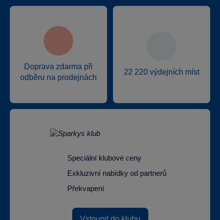
Doprava zdarma při
22 220 výdejních míst
odběru na prodejnách
Speciální klubové ceny
Exkluzivní nabídky od partnerů
Překvapení
Vstoupit do klubu