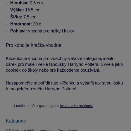
Hloubka:
0.5 cm
Výška:
15.5 cm
Šířka:
7.5 cm
Hmotnost:
20 g
Pohlaví:
vhodná pro holky i kluky
Pro koho je hračka vhodná
Klíčenka je vhodná pro všechny věkové kategorie, ideální
dárek pro malé i velké fanoušky Harryho Pottera. Skvělá jako
doplněk do školy nebo pro každodenní používání.
Nezapomeňte si pořídit tuto klíčenku a vyjádřit tak svou lásku
k magickému světu Harryho Pottera!
U našich hraček garantujeme
kvalitu a bezpečnost
.
Kategorie