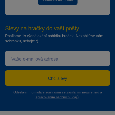
Slevy na hračky do vaší pošty
Posíláme 1x týdně akční nabídku hraček. Nezahltíme vám
schránku, nebojte :)
Chci slevy
Odesláním formuláře souhlasím se
zasíláním newsletterů a
zpracováním osobních údajů
.