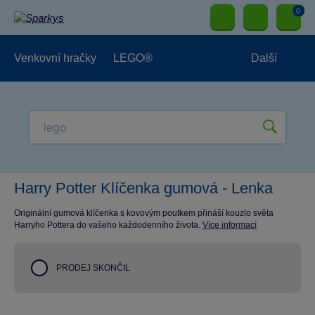
0
Venkovní hračky
LEGO®
Další
Pro kluky
Pro holky
Pro nejmenší
NOVINKY
Harry Potter Klíčenka gumová - Lenka
Originální gumová klíčenka s kovovým poutkem přináší kouzlo světa
Harryho Pottera do vašeho každodenního života.
Více informací
PRODEJ SKONČIL