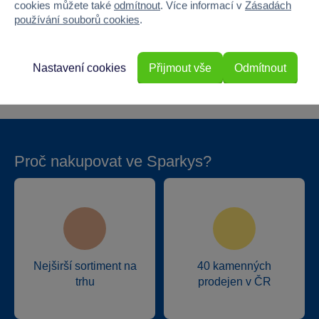
cookies můžete také
odmítnout
. Více informací v
Zásadách
Výška
15.5
používání souborů cookies
.
Hloubka
0.5
Nastavení cookies
Přijmout vše
Odmítnout
Hmotnost v gramech
20
Proč nakupovat ve Sparkys?
Nejširší sortiment na
40 kamenných
trhu
prodejen v ČR