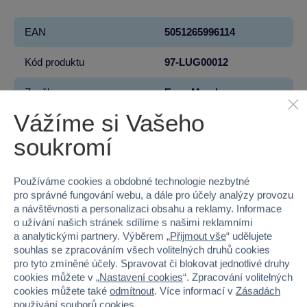
EAN
5051265996114
Kód produktu
97-LUG00012
Značka
Epee Merch
Vážíme si Vašeho
Licence
DC
soukromí
Řada
Batman
Používáme cookies a obdobné technologie nezbytné
Věk od
3
pro správné fungování webu, a dále pro účely analýzy provozu
a návštěvnosti a personalizaci obsahu a reklamy. Informace
Pohlaví
HOLKA, KLUK
o užívání našich stránek sdílíme s našimi reklamními
a analytickými partnery. Výběrem „
Přijmout vše
“ udělujete
Šířka
10
souhlas se zpracováním všech volitelných druhů cookies
pro tyto zmíněné účely. Spravovat či blokovat jednotlivé druhy
Výška
18
cookies můžete v „
Nastavení cookies
“. Zpracování volitelných
cookies můžete také
odmítnout
. Více informací v
Zásadách
Hloubka
0.6
používání souborů cookies
.