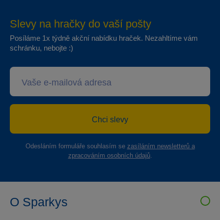
Slevy na hračky do vaší pošty
Posíláme 1x týdně akční nabídku hraček. Nezahltíme vám
schránku, nebojte :)
Chci slevy
Odesláním formuláře souhlasím se
zasíláním newsletterů a
zpracováním osobních údajů
.
O Sparkys
VELKOOBCHOD SPARKYS