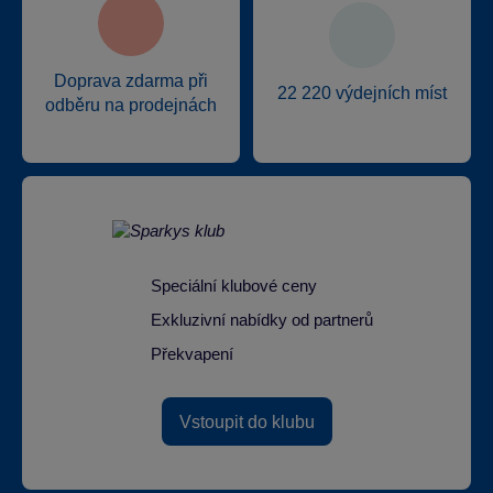
Doprava zdarma při
22 220 výdejních míst
odběru na prodejnách
Speciální klubové ceny
Exkluzivní nabídky od partnerů
Překvapení
Vstoupit do klubu