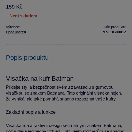
159 Kč
není skladem
Výrobce:
Kód produktu:
Epee Merch
97-LUG00012
Popis produktu
Visačka na kufr Batman
Přidejte styl a bezpečnost svému zavazadlu s gumovou
visačkou se znakem Batmana. Tato originální visačka nejen,
že vyniká, ale také pomáhá snadno rozpoznat vaše kufry.
Základní popis a funkce
Visačka má atraktivní design se známým znakem Batmana,
což jí dává jedinečný vzhled. Díky jejím rozměrům se snadno