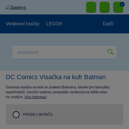
0
Venkovní hračky
LEGO®
Další
Pro kluky
Pro holky
Pro nejmenší
NOVINKY
DC Comics Visačka na kufr Batman
Gumová visačka na kufr se znakem Batmana, ideální pro fanoušky
superhrdinů. Umožní vašemu zavazadlu vyniknout na letišti nebo
na cestách.
Více informací
PRODEJ SKONČIL