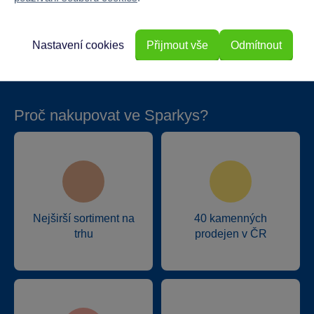
Hmotnost v gramech
38
Nastavení cookies
Přijmout vše
Odmítnout
Proč nakupovat ve Sparkys?
Nejširší sortiment na
40 kamenných
trhu
prodejen v ČR