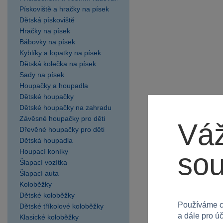
SPARKYS RP Kozomín
Pískoviště a hračky na písek
SPARKYS Strakonice OC
Dětská pískoviště
Maxim
Hračky na písek
SPARKYS Uherské
Bábovky na písek
Hradiště
Kyblíky a lopatky na písek
Dětská kolečka na písek
SPARKYS Velký Týnec
Sady na písek
Olympia
Houpačky a houpadla
SPARKYS Zlín OC Zlaté
Dětské houpačky
Jablko
Dětské houpačky na zahradu
Závěsné houpačky pro děti
Váž
Dřevěné houpačky pro děti
Dětská houpadla
Houpací koníky
so
Šlapací vozítka
Šlapací auta
Koloběžky
Dětské koloběžky
Používáme c
Dětské tříkolové koloběžky
a dále pro ú
Klasické koloběžky