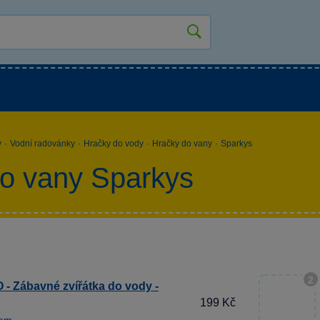
kluky
Pro holky
Pro nejmenší
NOVINKY
y
·
Vodní radovánky
·
Hračky do vody
·
Hračky do vany
·
Sparkys
o vany Sparkys
2
- Zábavné zvířátka do vody -
199 Kč