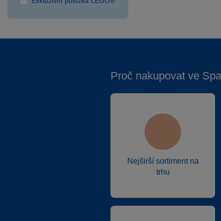
Exkluzivní položka LEGO®
Proč nakupovat ve Spa
Nejširší sortiment na
trhu