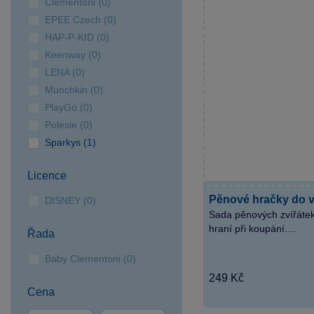
Clementoni (0)
Hradec
EPEE Czech (0)
SPARKYS Karlovy Vary
HAP-P-KID (0)
SPARKYS Klatovy
Keenway (0)
SPARKYS Liberec OC
LENA (0)
Plaza
Munchkin (0)
SPARKYS Olomouc OC
PlayGo (0)
Haná
Polesie (0)
SPARKYS Opava OC
Sparkys (1)
Breda&Weinstein
SPARKYS Ostrava
Licence
Forum Nová Karolina
Pěnové hračky do vo
DISNEY (0)
SPARKYS Ostrava Outlet
Sada pěnových zvířáte
Arena Moravia
hraní při koupání....
Řada
SPARKYS Pardubice OC
Baby Clementoni (0)
Palác
249 Kč
SPARKYS Plzeň OC
Cena
Plaza