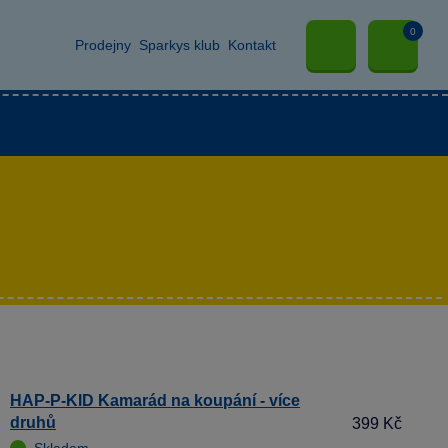
0
Prodejny
Sparkys klub
Kontakt
HAP-P-KID Kamarád na koupání - více
druhů
399 Kč