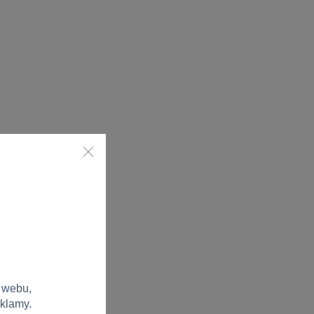
 webu,
eklamy.