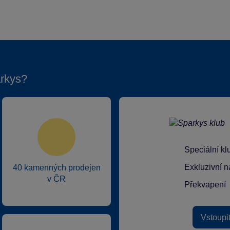
rkys?
Speciální k
Exkluzivní n
40 kamenných prodejen
v ČR
Překvapení
Vstoupi