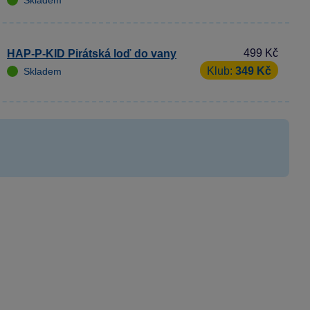
Skladem
499 Kč
HAP-P-KID Pirátská loď do vany
Klub:
349 Kč
Skladem