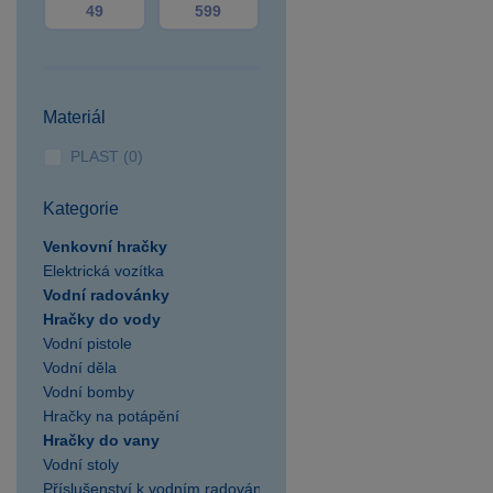
SPARKYS Postřižín
výdejní místo
SPARKYS Praha AVION
Shopping Park Zličín
SPARKYS Praha Fashion
Materiál
Arena Outlet
PLAST (0)
SPARKYS Praha Hlavní
nádraží
Kategorie
SPARKYS Praha OC
Venkovní hračky
Novo Plaza
Elektrická vozítka
SPARKYS Praha OC
Vodní radovánky
Nový Smíchov
Hračky do vody
SPARKYS Praha OC
Vodní pistole
Quadrio
Vodní děla
SPARKYS Praha
Vodní bomby
Palladium
Hračky na potápění
Hračky do vany
SPARKYS Praha
Vodní stoly
Václavské náměstí JULIŠ
Příslušenství k vodním radovánkám