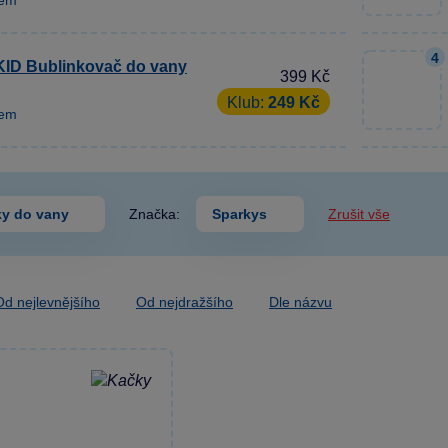
dem
4
ID Bublinkovač do vany
399 Kč
Klub:
249 Kč
dem
ky do vany
Značka:
Sparkys
Zrušit vše
Od nejlevnějšího
Od nejdražšího
Dle názvu