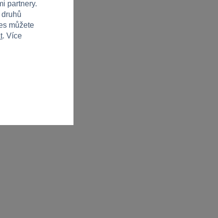
i partnery.
h druhů
ies můžete
t
. Více