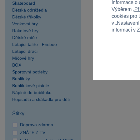
Informace o 
Skateboard
Výběrem „
Př
Dětská odrážedla
cookies pro 
Dětské tříkolky
v „
Nastavení
Venkovní hry
informací v
Z
Raketové hry
Dětské míče
Létající talíře - Frisbee
Létající draci
Míčové hry
BOX
Sportovní potřeby
Bublifuky
Bublifukové pistole
Náplně do bublifuku
Hopsadla a skákadla pro děti
Štítky
Doprava zdarma
ZNÁTE Z TV