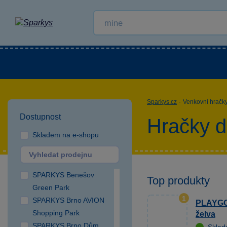
Kategorie
Venkovní hračky
LEGO®
Pro 
Sparkys.cz
·
Venkovní hračk
Dostupnost
Hračky d
Skladem na e-shopu
SPARKYS Benešov
Top produkty
Green Park
1
SPARKYS Brno AVION
PLAYGO 
Shopping Park
želva
SPARKYS Brno Dům