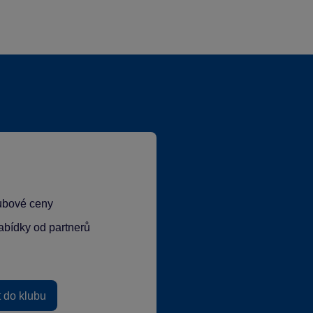
lubové ceny
abídky od partnerů
t do klubu