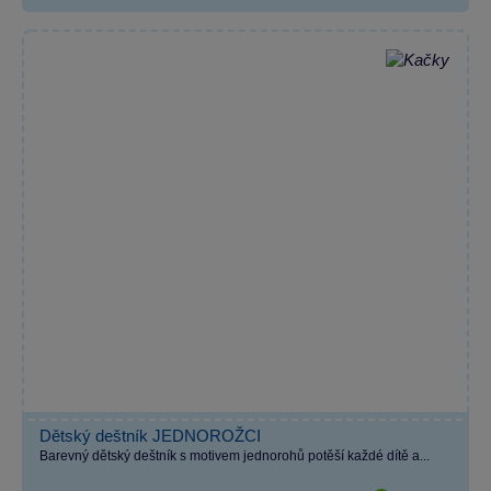
Dětský deštník JEDNOROŽCI
Barevný dětský deštník s motivem jednorohů potěší každé dítě a...