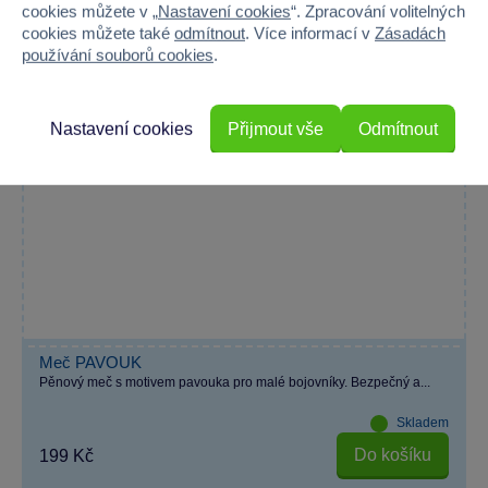
cookies můžete v „
Nastavení cookies
“. Zpracování volitelných
cookies můžete také
odmítnout
. Více informací v
Zásadách
používání souborů cookies
.
Nastavení cookies
Přijmout vše
Odmítnout
Meč PAVOUK
Pěnový meč s motivem pavouka pro malé bojovníky. Bezpečný a...
Skladem
Do košíku
199 Kč