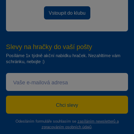
Vstoupit do klubu
Slevy na hračky do vaší pošty
Posíláme 1x týdně akční nabídku hraček. Nezahltíme vám
schránku, nebojte :)
Chci slevy
Odesláním formuláře souhlasím se
zasíláním newsletterů a
zpracováním osobních údajů
.