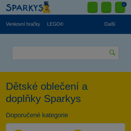
0
Venkovní hračky
LEGO®
Další
Pro kluky
Pro holky
Pro nejmenší
NOVINKY
Dětské oblečení a
doplňky Sparkys
Doporučené kategorie