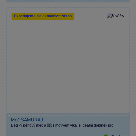
Expedujeme dle aktuálních zásob
Meč SAMURAJ
Dětský pěnový meč a štít s motivem vlka je ideální doplněk pro...