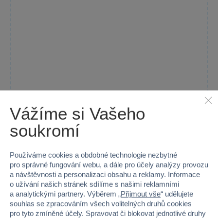
Vážíme si Vašeho
soukromí
Meč RYTÍŘ 66804
Dětský pěnový meč od Sparkys je ideálním doplňkem pro malé...
Používáme cookies a obdobné technologie nezbytné
Skladem
pro správné fungování webu, a dále pro účely analýzy provozu
Do košíku
199 Kč
a návštěvnosti a personalizaci obsahu a reklamy. Informace
o užívání našich stránek sdílíme s našimi reklamními
a analytickými partnery. Výběrem „
Přijmout vše
“ udělujete
souhlas se zpracováním všech volitelných druhů cookies
pro tyto zmíněné účely. Spravovat či blokovat jednotlivé druhy