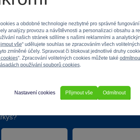
y i holky. Je skvělým společníkem na výlety i pro
ábavnou a funkční koloběžkou Sparkys!
ookies a obdobné technologie nezbytné pro správné fungování
čely analýzy provozu a návštěvnosti a personalizaci obsahu a r
užívání našich stránek sdílíme s našimi reklamními a analytickým
ijmout vše
“ udělujete souhlas se zpracováním všech volitelnýc
tyto zmíněné účely. Spravovat či blokovat jednotlivé druhy cook
 cookies
“. Zpracování volitelných cookies můžete také
odmítnou
ásadách používání souborů cookies
.
Nastavení cookies
Přijmout vše
Odmítnout
rkys?