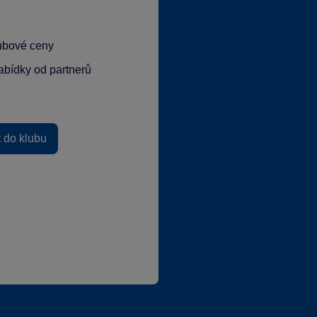
lubové ceny
abídky od partnerů
t do klubu