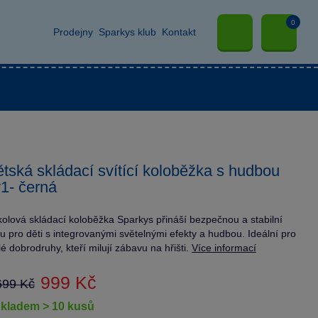
0
Prodejny
Sparkys klub
Kontakt
tská skládací svítící koloběžka s hudbou
1- černá
kolová skládací koloběžka Sparkys přináší bezpečnou a stabilní
du pro děti s integrovanými světelnými efekty a hudbou. Ideální pro
é dobrodruhy, kteří milují zábavu na hřišti.
Více informací
999 Kč
699 Kč
skladem > 10 kusů