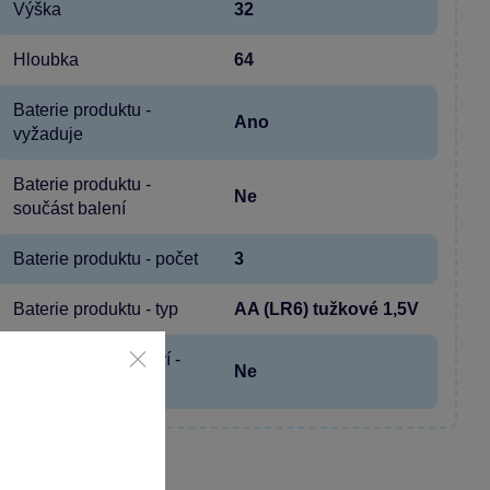
Výška
32
Hloubka
64
Baterie produktu -
Ano
vyžaduje
Baterie produktu -
Ne
součást balení
Baterie produktu - počet
3
Baterie produktu - typ
AA (LR6) tužkové 1,5V
Baterie příslušenství -
Ne
vyžaduje