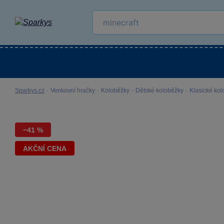
Kategorie
Venkovní hračky
LEGO®
Pro 
Sparkys.cz
·
Venkovní hračky
·
Koloběžky
·
Dětské koloběžky
·
Klasické ko
−41 %
AKČNÍ CENA