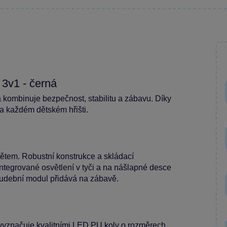
 3v1 - černá
á kombinuje bezpečnost, stabilitu a zábavu. Díky
a každém dětském hřišti.
ítětem. Robustní konstrukce a skládací
tegrované osvětlení v tyči a na nášlapné desce
 hudební modul přidává na zábavě.
e vyznačuje kvalitními LED PU koly o rozměrech