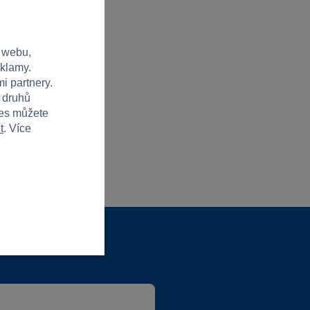
 webu,
eklamy.
i partnery.
h druhů
ies můžete
t
. Více