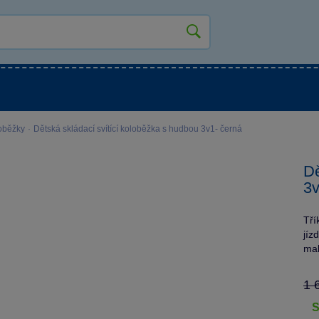
kluky
Pro holky
Pro nejmenší
NOVINKY
loběžky
·
Dětská skládací svítící koloběžka s hudbou 3v1- černá
Dě
3v
Tří
jíz
mal
1 