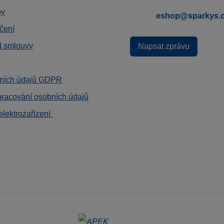
by
eshop@sparkys.
čení
d smlouvy
Napsat zprávu
ních údajů GDPR
pracování osobních údajů
elektrozařízení