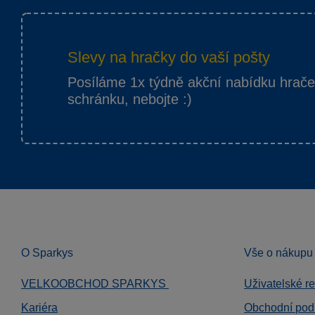
Slevy na hračky do vaší pošty
Posíláme 1x týdně akční nabídku hrač
schránku, nebojte :)
O Sparkys
Vše o nákupu
VELKOOBCHOD SPARKYS
Uživatelské r
Kariéra
Obchodní pod