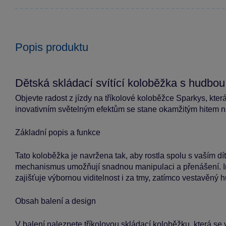
Popis produktu
Dětská skládací svítící koloběžka s hudbou
Objevte radost z jízdy na tříkolové koloběžce Sparkys, kter
inovativním světelným efektům se stane okamžitým hitem n
Základní popis a funkce
Tato koloběžka je navržena tak, aby rostla spolu s vaším d
mechanismus umožňují snadnou manipulaci a přenášení. In
zajišťuje výbornou viditelnost i za tmy, zatímco vestavěný
Obsah balení a design
V balení naleznete tříkolovou skládací koloběžku, která s