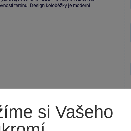
ovnosti terénu. Design koloběžky je moderní
íme si Vašeho
ukromí