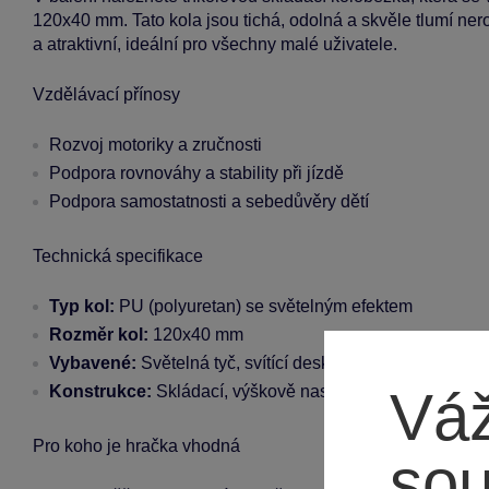
120x40 mm. Tato kola jsou tichá, odolná a skvěle tlumí ner
a atraktivní, ideální pro všechny malé uživatele.
Vzdělávací přínosy
Rozvoj motoriky a zručnosti
Podpora rovnováhy a stability při jízdě
Podpora samostatnosti a sebedůvěry dětí
Technická specifikace
Typ kol:
PU (polyuretan) se světelným efektem
Rozměr kol:
120x40 mm
Vybavené:
Světelná tyč, svítící deska, hudební doprovod
Váž
Konstrukce:
Skládací, výškově nastavitelná
Pro koho je hračka vhodná
so