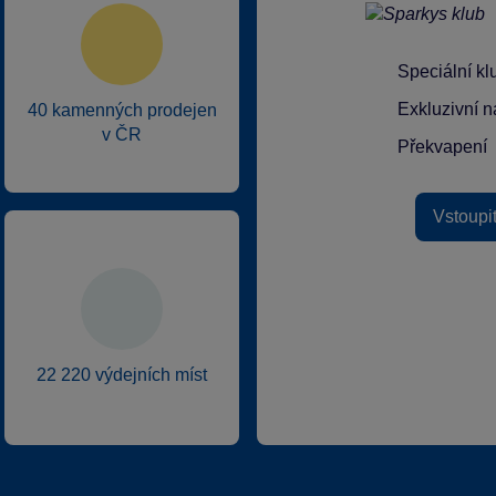
Speciální k
Exkluzivní n
40 kamenných prodejen
v ČR
Překvapení
Vstoupi
22 220 výdejních míst