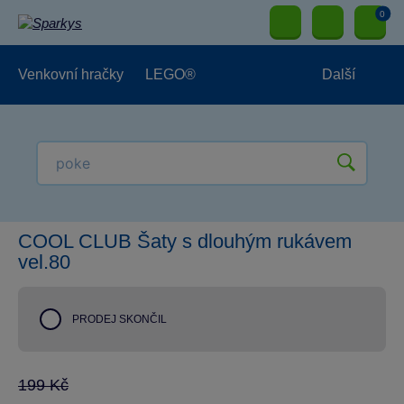
0
Venkovní hračky
LEGO®
Další
Pro kluky
Pro holky
Pro nejmenší
NOVINKY
COOL CLUB Šaty s dlouhým rukávem
vel.80
PRODEJ SKONČIL
199 Kč