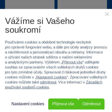
Vážíme si Vašeho
soukromí
Nejširší sortiment na
40 kamenných
trhu
prodejen v ČR
Používáme cookies a obdobné technologie nezbytné
pro správné fungování webu, a dále pro účely analýzy provozu
a návštěvnosti a personalizaci obsahu a reklamy. Informace
o užívání našich stránek sdílíme s našimi reklamními
a analytickými partnery. Výběrem „
Přijmout vše
“ udělujete
souhlas se zpracováním všech volitelných druhů cookies
pro tyto zmíněné účely. Spravovat či blokovat jednotlivé druhy
cookies můžete v „
Nastavení cookies
“. Zpracování volitelných
cookies můžete také
odmítnout
. Více informací v
Zásadách
Doprava zdarma při
22 220 výdejních míst
používání souborů cookies
.
odběru na prodejnách
Nastavení cookies
Přijmout vše
Odmítnout