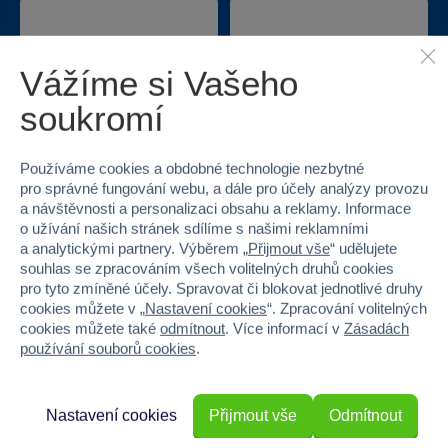
Vážíme si Vašeho
soukromí
Nejširší sortiment na
40 kamenných
trhu
prodejen v ČR
Používáme cookies a obdobné technologie nezbytné
pro správné fungování webu, a dále pro účely analýzy provozu
a návštěvnosti a personalizaci obsahu a reklamy. Informace
o užívání našich stránek sdílíme s našimi reklamními
a analytickými partnery. Výběrem „
Přijmout vše
“ udělujete
souhlas se zpracováním všech volitelných druhů cookies
pro tyto zmíněné účely. Spravovat či blokovat jednotlivé druhy
cookies můžete v „
Nastavení cookies
“. Zpracování volitelných
cookies můžete také
odmítnout
. Více informací v
Zásadách
Doprava zdarma při
22 220 výdejních míst
používání souborů cookies
.
odběru na prodejnách
Nastavení cookies
Přijmout vše
Odmítnout