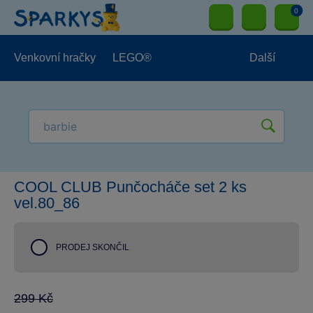
0
Venkovní hračky
LEGO®
Další
Pro kluky
Pro holky
Pro nejmenší
NOVINKY
COOL CLUB Punčocháče set 2 ks
vel.80_86
PRODEJ SKONČIL
299 Kč