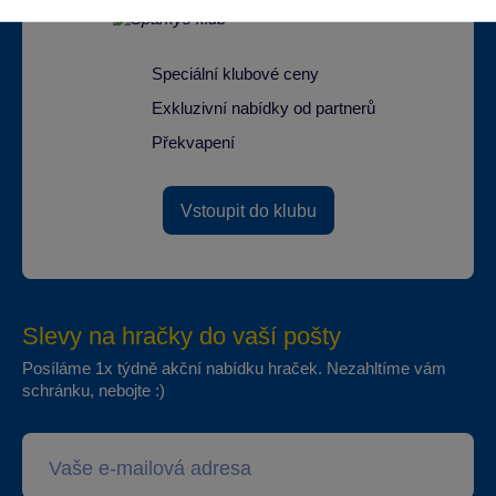
Speciální klubové ceny
Exkluzivní nabídky od partnerů
Překvapení
Vstoupit do klubu
Slevy na hračky do vaší pošty
Posíláme 1x týdně akční nabídku hraček. Nezahltíme vám
schránku, nebojte :)