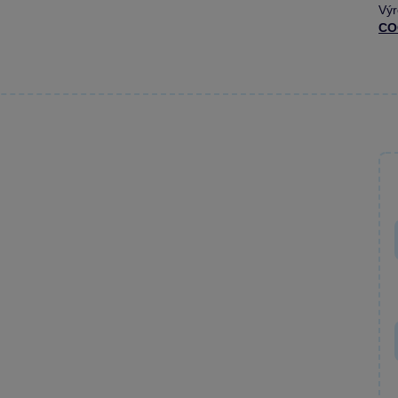
Výr
CO