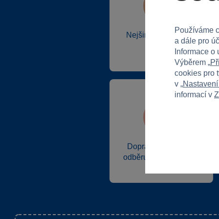
Používáme c
Nejširší sortiment na
a dále pro ú
trhu
Informace o 
Výběrem „
Př
cookies pro 
v „
Nastavení
informací v
Z
Doprava zdarma při
odběru na prodejnách