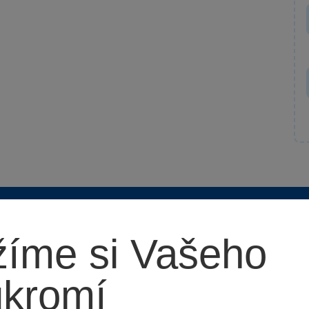
rkys?
íme si Vašeho
ukromí