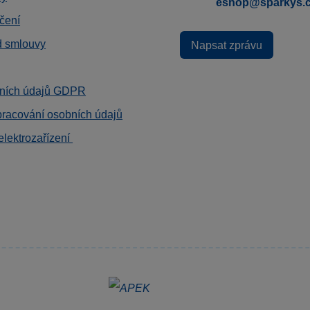
eshop@sparkys.
čení
d smlouvy
Napsat zprávu
ních údajů GDPR
pracování osobních údajů
elektrozařízení