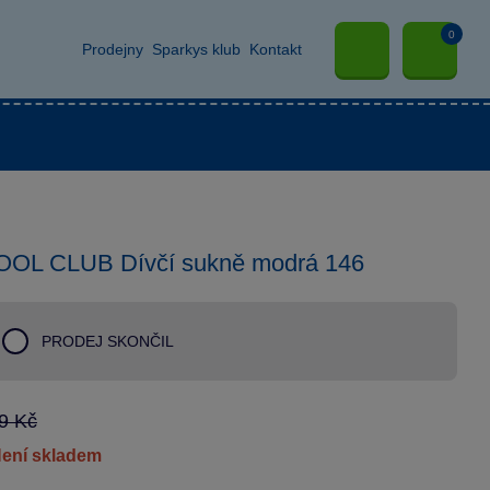
0
Prodejny
Sparkys klub
Kontakt
OOL CLUB Dívčí sukně modrá 146
PRODEJ SKONČIL
9 Kč
není skladem