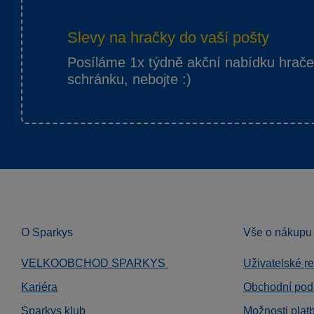
Slevy na hračky do vaší pošty
Posíláme 1x týdně akční nabídku hrač
schránku, nebojte :)
O Sparkys
Vše o nákupu
VELKOOBCHOD SPARKYS
Uživatelské r
Kariéra
Obchodní pod
Sparkys klub
Možnosti plat