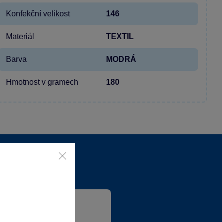
Konfekční velikost
146
Materiál
TEXTIL
Barva
MODRÁ
Hmotnost v gramech
180