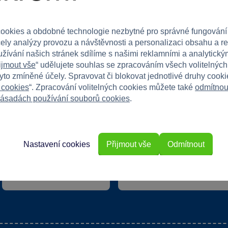
Speciální k
ookies a obdobné technologie nezbytné pro správné fungování
Exkluzivní n
40 kamenných prodejen
čely analýzy provozu a návštěvnosti a personalizaci obsahu a r
v ČR
Překvapení
užívání našich stránek sdílíme s našimi reklamními a analytickým
ijmout vše
“ udělujete souhlas se zpracováním všech volitelnýc
tyto zmíněné účely. Spravovat či blokovat jednotlivé druhy cook
Vstoupi
 cookies
“. Zpracování volitelných cookies můžete také
odmítnou
ásadách používání souborů cookies
.
Nastavení cookies
Přijmout vše
Odmítnout
22 220 výdejních míst