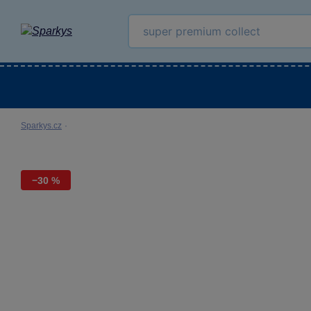
Kategorie
Venkovní hračky
LEGO®
Pro 
Sparkys.cz
·
−30 %