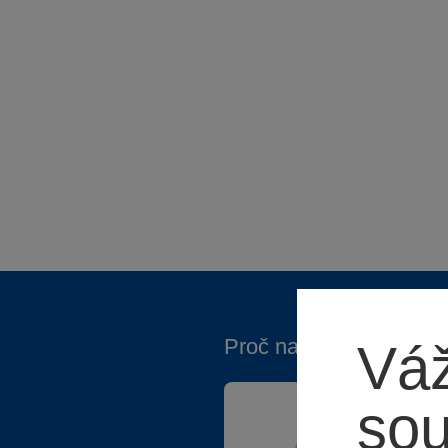
Proč nakupovat ve Spa
Váž
so