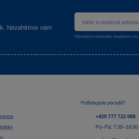
ek. Nezahltíme vám
Odesláním formuláře souhlasím se
Potřebujete poradit?
ecenze
+420 777 722 088
mínky
Po–Pá: 7:30–16:00
by