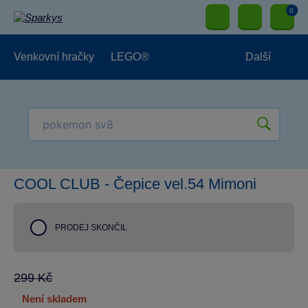
0
Venkovní hračky
LEGO®
Další
Pro kluky
Pro holky
Pro nejmenší
NOVINKY
COOL CLUB - Čepice vel.54 Mimoni
PRODEJ SKONČIL
299 Kč
není skladem