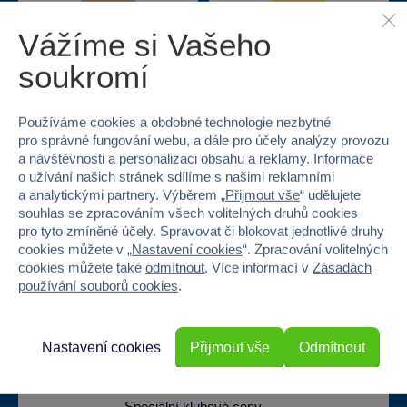
Vážíme si Vašeho
Nejširší sortiment na
40 kamenných
soukromí
trhu
prodejen v ČR
Používáme cookies a obdobné technologie nezbytné
pro správné fungování webu, a dále pro účely analýzy provozu
a návštěvnosti a personalizaci obsahu a reklamy. Informace
o užívání našich stránek sdílíme s našimi reklamními
a analytickými partnery. Výběrem „
Přijmout vše
“ udělujete
souhlas se zpracováním všech volitelných druhů cookies
pro tyto zmíněné účely. Spravovat či blokovat jednotlivé druhy
Doprava zdarma při
22 220 výdejních míst
cookies můžete v „
Nastavení cookies
“. Zpracování volitelných
odběru na prodejnách
cookies můžete také
odmítnout
. Více informací v
Zásadách
používání souborů cookies
.
Nastavení cookies
Přijmout vše
Odmítnout
Speciální klubové ceny