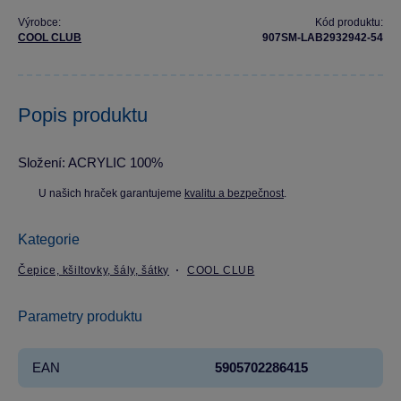
Výrobce:
Kód produktu:
COOL CLUB
907SM-LAB2932942-54
Popis produktu
Složení: ACRYLIC 100%
U našich hraček garantujeme
kvalitu a bezpečnost
.
Kategorie
Čepice, kšiltovky, šály, šátky
COOL CLUB
Parametry produktu
EAN
5905702286415