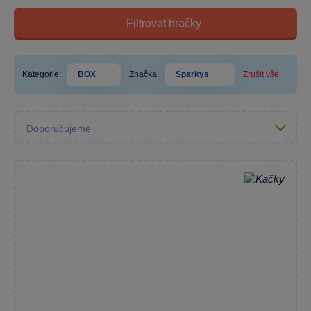
Filtrovat hračky
Kategorie:
BOX
Značka:
Sparkys
Zrušit vše