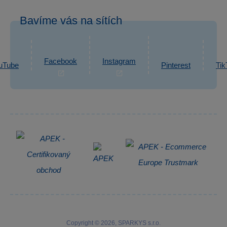
Po–Pá: 7:30–16:00
Odstoupení od smlouvy
Bavíme vás na sítích
eshop@sparkys.cz
Reklamace
Ochrana osobních údajů GDPR
Napsat zprávu
Informace o zpracování osobních údajů
Facebook
Instagram
uTube
Pinterest
Tik
Zpětný odběr elektrozařízení
Copyright © 2026, SPARKYS s.r.o.