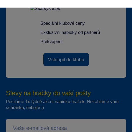
Speciální klubové ceny
Exkluzivní nabídky od partnerů
Překvapení
Vstoupit do klubu
Slevy na hračky do vaší pošty
Posíláme 1x týdně akční nabídku hraček. Nezahltíme vám
schránku, nebojte :)