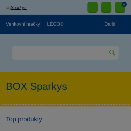
0
Venkovní hračky
LEGO®
Další
Pro kluky
Pro holky
Pro nejmenší
NOVINKY
BOX Sparkys
Top produkty