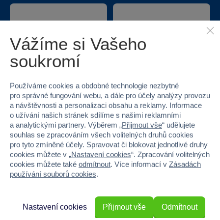
Vážíme si Vašeho
soukromí
Nejširší sortiment na
40 kamenných
trhu
prodejen v ČR
Používáme cookies a obdobné technologie nezbytné
pro správné fungování webu, a dále pro účely analýzy provozu
a návštěvnosti a personalizaci obsahu a reklamy. Informace
o užívání našich stránek sdílíme s našimi reklamními
a analytickými partnery. Výběrem „
Přijmout vše
“ udělujete
souhlas se zpracováním všech volitelných druhů cookies
pro tyto zmíněné účely. Spravovat či blokovat jednotlivé druhy
cookies můžete v „
Nastavení cookies
“. Zpracování volitelných
cookies můžete také
odmítnout
. Více informací v
Zásadách
Doprava zdarma při
22 220 výdejních míst
používání souborů cookies
.
odběru na prodejnách
Nastavení cookies
Přijmout vše
Odmítnout