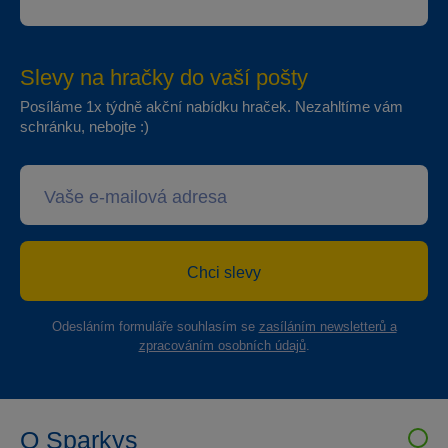
Slevy na hračky do vaší pošty
Posíláme 1x týdně akční nabídku hraček. Nezahltíme vám
schránku, nebojte :)
Chci slevy
Odesláním formuláře souhlasím se
zasíláním newsletterů a
zpracováním osobních údajů
.
O Sparkys