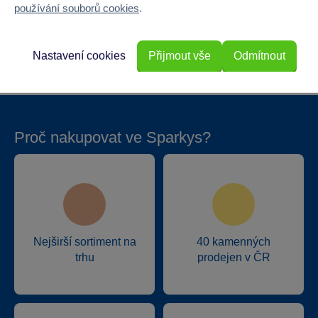
používání souborů cookies
.
Hloubka
77
Hmotnost v gramech
49266
Nastavení cookies
Přijmout vše
Odmítnout
Proč nakupovat ve Sparkys?
Nejširší sortiment na
40 kamenných
trhu
prodejen v ČR