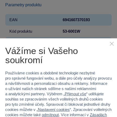
Parametry produktu
EAN
6941607370193
Kód produktu
53-6001W
Značka
Bestway
Vážíme si Vašeho
Licence
Lay-Z-Spa®
soukromí
Věk od
18
Používáme cookies a obdobné technologie nezbytné
Pohlaví
HOLKA, KLUK
pro správné fungování webu, a dále pro účely analýzy provozu
a návštěvnosti a personalizaci obsahu a reklamy. Informace
o užívání našich stránek sdílíme s našimi reklamními
Materiál
PLAST
a analytickými partnery. Výběrem „
Přijmout vše
“ udělujete
souhlas se zpracováním všech volitelných druhů cookies
Šířka
109
pro tyto zmíněné účely. Spravovat či blokovat jednotlivé druhy
cookies můžete v „
Nastavení cookies
“. Zpracování volitelných
Výška
77
cookies můžete také
odmítnout
. Více informací v
Zásadách