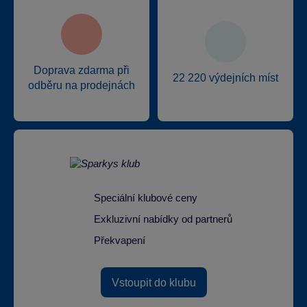
Doprava zdarma při
22 220 výdejních míst
odběru na prodejnách
Speciální klubové ceny
Exkluzivní nabídky od partnerů
Překvapení
Vstoupit do klubu