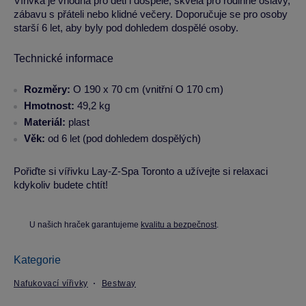
Vířivka je vhodná pro děti i dospělé, skvělá pro rodinné oslavy,
zábavu s přáteli nebo klidné večery. Doporučuje se pro osoby
starší 6 let, aby byly pod dohledem dospělé osoby.
Technické informace
Rozměry:
O 190 x 70 cm (vnitřní O 170 cm)
Hmotnost:
49,2 kg
Materiál:
plast
Věk:
od 6 let (pod dohledem dospělých)
Pořiďte si vířivku Lay-Z-Spa Toronto a užívejte si relaxaci
kdykoliv budete chtít!
U našich hraček garantujeme
kvalitu a bezpečnost
.
Kategorie
Nafukovací vířivky
Bestway