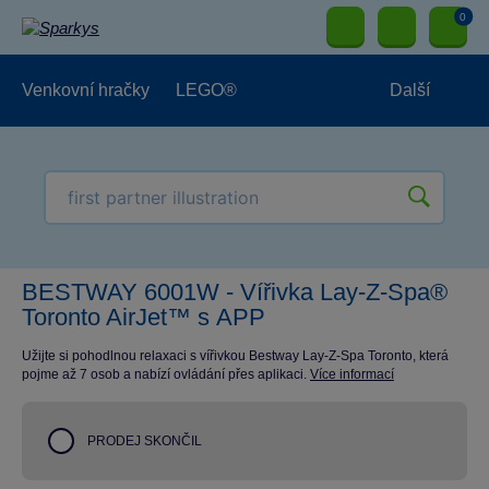
0
Venkovní hračky
LEGO®
Další
Pro kluky
Pro holky
Pro nejmenší
NOVINKY
BESTWAY 6001W - Vířivka Lay-Z-Spa®
Toronto AirJet™ s APP
Užijte si pohodlnou relaxaci s vířivkou Bestway Lay-Z-Spa Toronto, která
pojme až 7 osob a nabízí ovládání přes aplikaci.
Více informací
PRODEJ SKONČIL