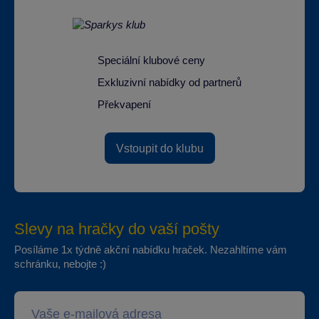
Speciální klubové ceny
Exkluzivní nabídky od partnerů
Překvapení
Vstoupit do klubu
Slevy na hračky do vaší pošty
Posíláme 1x týdně akční nabídku hraček. Nezahltíme vám
schránku, nebojte :)