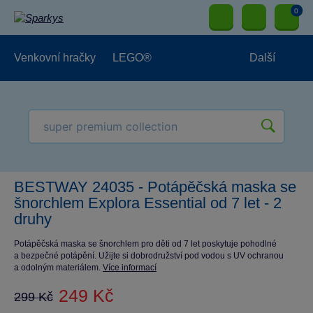
0
Venkovní hračky
LEGO®
Další
Pro kluky
Pro holky
Pro nejmenší
NOVINKY
BESTWAY 24035 - Potápěčská maska se
šnorchlem Explora Essential od 7 let - 2
druhy
Potápěčská maska se šnorchlem pro děti od 7 let poskytuje pohodlné
a bezpečné potápění. Užijte si dobrodružství pod vodou s UV ochranou
a odolným materiálem.
Více informací
249 Kč
299 Kč