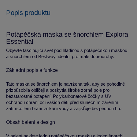
Popis produktu
Potápěčská maska se šnorchlem Explora
Essential
Objevte fascinující svět pod hladinou s potápěčskou maskou
a šnorchlem od Bestway, ideální pro malé dobrodruhy.
Základní popis a funkce
Tato maska se šnorchlem je navržena tak, aby se pohodlně
přizpůsobila obličeji a poskytla široké zorné pole pro
bezstarostné potápění. Polykarbonátové čočky s UV
ochranou chrání oči vašich dětí před slunečním zářením,
zatímco lem brání vnikání vody a zajišťuje bezpečnou hru.
Obsah balení a design
V balení najdete jednu potápěčskou masku a jeden šnorchl.