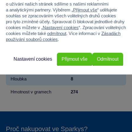
Značka
Bestway
o užívání našich stránek sdílíme s našimi reklamními
a analytickými partnery. Výběrem „
Přijmout vše
“ udělujete
Věk od
7
souhlas se zpracováním všech volitelných druhů cookies
pro tyto zmíněné účely. Spravovat či blokovat jednotlivé druhy
Pohlaví
HOLKA, KLUK
cookies můžete v „
Nastavení cookies
“. Zpracování volitelných
cookies můžete také
odmítnout
. Více informací v
Zásadách
používání souborů cookies
.
Materiál
PLAST
Šířka
43
Nastavení cookies
Přijmout vše
Odmítnout
Výška
19
Hloubka
8
Hmotnost v gramech
274
Proč nakupovat ve Sparkys?