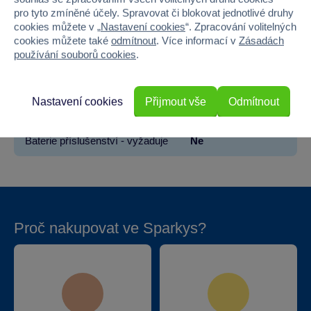
pro tyto zmíněné účely. Spravovat či blokovat jednotlivé druhy
Šířka
17.8
cookies můžete v „
Nastavení cookies
“. Zpracování volitelných
cookies můžete také
odmítnout
. Více informací v
Zásadách
Výška
20.6
používání souborů cookies
.
Hloubka
0.9
Nastavení cookies
Přijmout vše
Odmítnout
Hmotnost v gramech
164
Baterie příslušenství - vyžaduje
Ne
Proč nakupovat ve Sparkys?