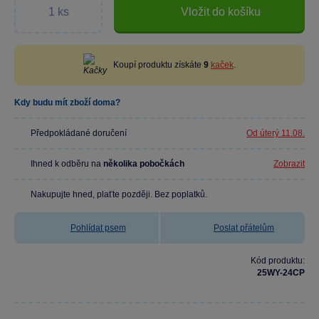
Vložit do košíku
Koupí produktu získáte
9
kaček
.
Kdy budu mít zboží doma?
Předpokládané doručení
Od úterý 11.08.
Ihned k odběru na
několika pobočkách
Zobrazit
Nakupujte hned, plaťte později. Bez poplatků.
Pohlídat psem
Poslat přátelům
Kód produktu:
25WY-24CP