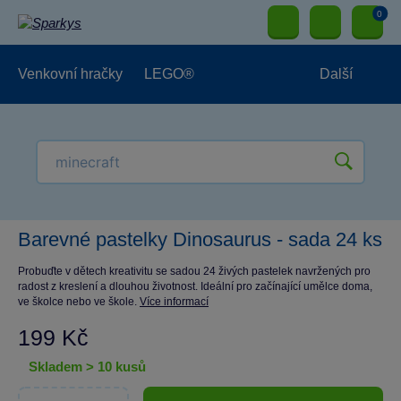
0
Venkovní hračky
LEGO®
Další
Pro kluky
Pro holky
Pro nejmenší
NOVINKY
Barevné pastelky Dinosaurus - sada 24 ks
Probuďte v dětech kreativitu se sadou 24 živých pastelek navržených pro
radost z kreslení a dlouhou životnost. Ideální pro začínající umělce doma,
ve školce nebo ve škole.
Více informací
199 Kč
skladem > 10 kusů