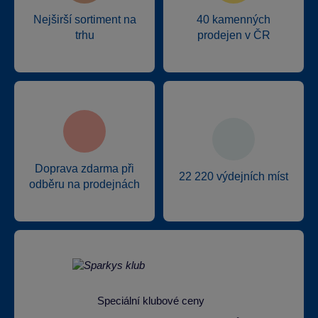
Nejširší sortiment na
40 kamenných
trhu
prodejen v ČR
Doprava zdarma při
22 220 výdejních míst
odběru na prodejnách
Speciální klubové ceny