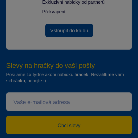
Exkluzivní nabídky od partnerů
Překvapení
Vstoupit do klubu
Slevy na hračky do vaší pošty
Posíláme 1x týdně akční nabídku hraček. Nezahltíme vám
schránku, nebojte :)
Chci slevy