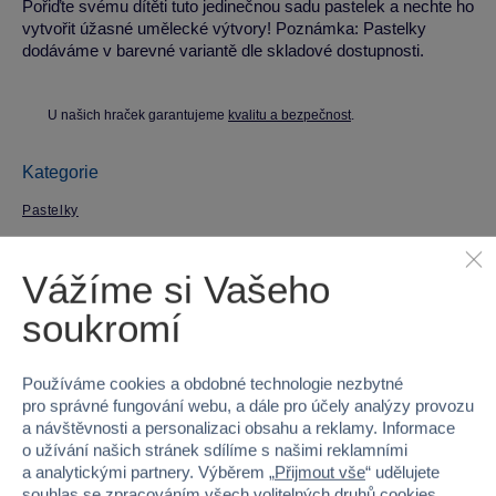
Pořiďte svému dítěti tuto jedinečnou sadu pastelek a nechte ho
vytvořit úžasné umělecké výtvory! Poznámka: Pastelky
dodáváme v barevné variantě dle skladové dostupnosti.
U našich hraček garantujeme
kvalitu a bezpečnost
.
Kategorie
Pastelky
Parametry produktu
Vážíme si Vašeho
soukromí
EAN
8592525937197
Kód produktu
25WY-24CP
Používáme cookies a obdobné technologie nezbytné
pro správné fungování webu, a dále pro účely analýzy provozu
Věk od
3
a návštěvnosti a personalizaci obsahu a reklamy. Informace
o užívání našich stránek sdílíme s našimi reklamními
a analytickými partnery. Výběrem „
Přijmout vše
“ udělujete
Pohlaví
HOLKA, KLUK
souhlas se zpracováním všech volitelných druhů cookies