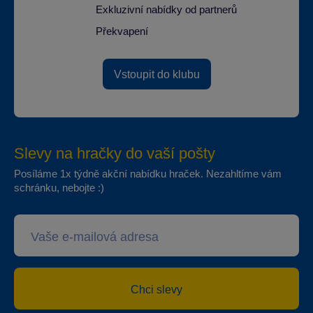
Exkluzivní nabídky od partnerů
Překvapení
Vstoupit do klubu
Slevy na hračky do vaší pošty
Posíláme 1x týdně akční nabídku hraček. Nezahltíme vám
schránku, nebojte :)
Chci slevy