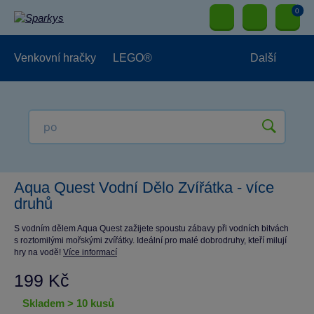
0
Venkovní hračky
LEGO®
Další
Pro kluky
Pro holky
Pro nejmenší
NOVINKY
Aqua Quest Vodní Dělo Zvířátka - více
druhů
S vodním dělem Aqua Quest zažijete spoustu zábavy při vodních bitvách
s roztomilými mořskými zvířátky. Ideální pro malé dobrodruhy, kteří milují
hry na vodě!
Více informací
199 Kč
skladem > 10 kusů