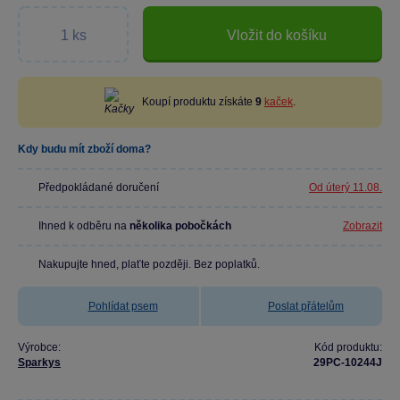
Vložit do košíku
Koupí produktu získáte
9
kaček
.
Kdy budu mít zboží doma?
Předpokládané doručení
Od úterý 11.08.
Ihned k odběru na
několika pobočkách
Zobrazit
Nakupujte hned, plaťte později. Bez poplatků.
Pohlídat psem
Poslat přátelům
Výrobce:
Kód produktu:
Sparkys
29PC-10244J