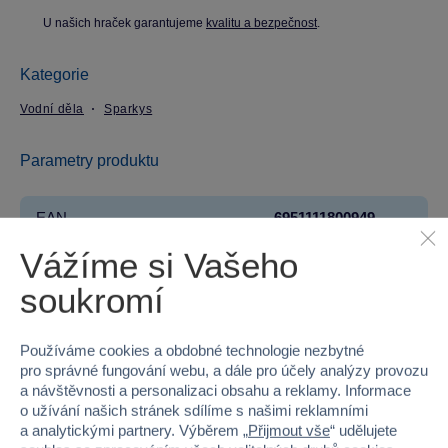
U našich hraček garantujeme
kvalitu a bezpečnost
.
Kategorie
Vodní děla
Sparkys
Parametry produktu
EAN
6951111800949
Vážíme si Vašeho
Kód produktu
29PC-10244J
soukromí
Značka
Sparkys
Věk od
3
Používáme cookies a obdobné technologie nezbytné
pro správné fungování webu, a dále pro účely analýzy provozu
a návštěvnosti a personalizaci obsahu a reklamy. Informace
Pohlaví
HOLKA, KLUK
o užívání našich stránek sdílíme s našimi reklamními
a analytickými partnery. Výběrem „
Přijmout vše
“ udělujete
Materiál
PLAST