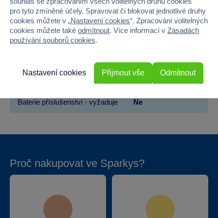
souhlas se zpracováním všech volitelných druhů cookies
pro tyto zmíněné účely. Spravovat či blokovat jednotlivé druhy
Šířka
7
cookies můžete v „
Nastavení cookies
“. Zpracování volitelných
cookies můžete také
odmítnout
. Více informací v
Zásadách
Výška
29
používání souborů cookies
.
Hloubka
7
Nastavení cookies
Přijmout vše
Odmítnout
Hmotnost v gramech
516
Baterie příslušenství - vyžaduje
Ne
Proč nakupovat ve Sparkys?