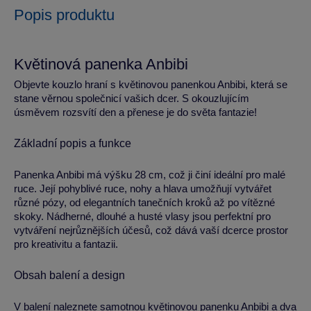
Popis produktu
Květinová panenka Anbibi
Objevte kouzlo hraní s květinovou panenkou Anbibi, která se
stane věrnou společnicí vašich dcer. S okouzlujícím
úsměvem rozsvítí den a přenese je do světa fantazie!
Základní popis a funkce
Panenka Anbibi má výšku 28 cm, což ji činí ideální pro malé
ruce. Její pohyblivé ruce, nohy a hlava umožňují vytvářet
různé pózy, od elegantních tanečních kroků až po vítězné
skoky. Nádherné, dlouhé a husté vlasy jsou perfektní pro
vytváření nejrůznějších účesů, což dává vaší dcerce prostor
pro kreativitu a fantazii.
Obsah balení a design
V balení naleznete samotnou květinovou panenku Anbibi a dva