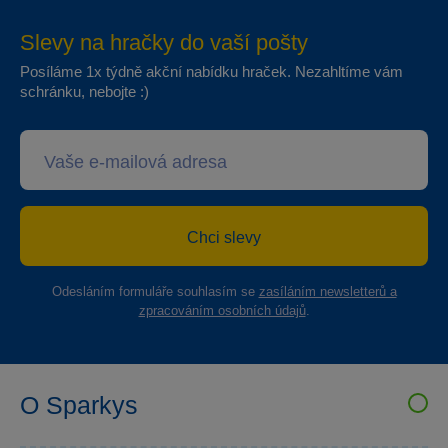
Slevy na hračky do vaší pošty
Posíláme 1x týdně akční nabídku hraček. Nezahltíme vám
schránku, nebojte :)
Chci slevy
Odesláním formuláře souhlasím se
zasíláním newsletterů a
zpracováním osobních údajů
.
O Sparkys
VELKOOBCHOD SPARKYS