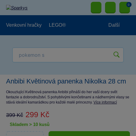
0
Venkovní hračky
LEGO®
Další
Pro kluky
Pro holky
Pro nejmenší
NOVINKY
Anbibi Květinová panenka Nikolka 28 cm
Okouzlující Květinová panenka Anbibi přináší do her vaší dcery svět
fantazie a dobrodružství. S pohyblivými končetinami a nádhernými vlasy se
stává ideální kamarádkou pro každé malé princezny.
Více informací
299 Kč
399 Kč
skladem > 10 kusů