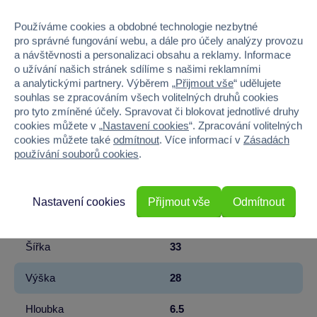
Používáme cookies a obdobné technologie nezbytné
EAN
8592525878513
pro správné fungování webu, a dále pro účely analýzy provozu
a návštěvnosti a personalizaci obsahu a reklamy. Informace
Kód produktu
31SY-31456
o užívání našich stránek sdílíme s našimi reklamními
a analytickými partnery. Výběrem „
Přijmout vše
“ udělujete
Značka
Sparkys
souhlas se zpracováním všech volitelných druhů cookies
pro tyto zmíněné účely. Spravovat či blokovat jednotlivé druhy
Licence
Anbibi
cookies můžete v „
Nastavení cookies
“. Zpracování volitelných
cookies můžete také
odmítnout
. Více informací v
Zásadách
Věk od
3
používání souborů cookies
.
Pohlaví
HOLKA
Nastavení cookies
Přijmout vše
Odmítnout
Materiál
PLAST
Šířka
33
Výška
28
Hloubka
6.5