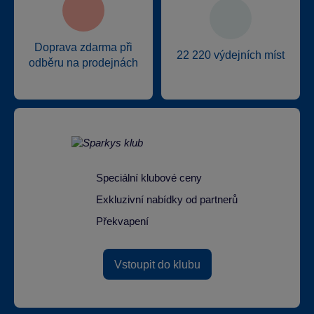
Doprava zdarma při
22 220 výdejních míst
odběru na prodejnách
Speciální klubové ceny
Exkluzivní nabídky od partnerů
Překvapení
Vstoupit do klubu