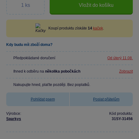
Vložit do košíku
Koupí produktu získáte
14
kaček
.
Kdy budu mít zboží doma?
Předpokládané doručení
Od úterý 11.08.
Ihned k odběru na
několika pobočkách
Zobrazit
Nakupujte hned, plaťte později. Bez poplatků.
Pohlídat psem
Poslat přátelům
Výrobce:
Kód produktu:
Sparkys
31SY-31456