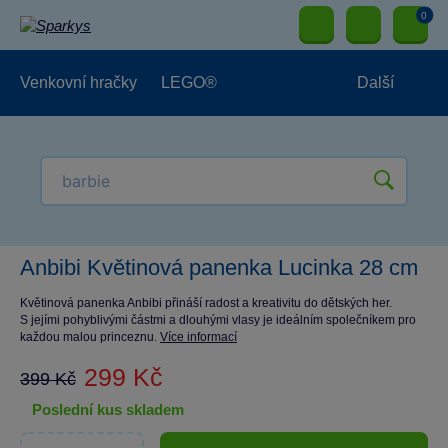
0
Venkovní hračky
LEGO®
Další
Pro kluky
Pro holky
Pro nejmenší
NOVINKY
Anbibi Květinová panenka Lucinka 28 cm
Květinová panenka Anbibi přináší radost a kreativitu do dětských her.
S jejími pohyblivými částmi a dlouhými vlasy je ideálním společníkem pro
každou malou princeznu.
Více informací
299 Kč
399 Kč
poslední kus skladem