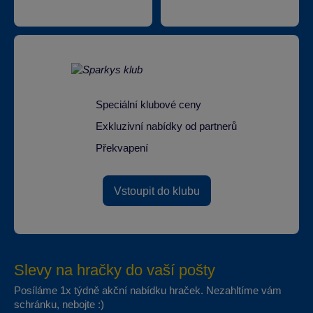
Speciální klubové ceny
Exkluzivní nabídky od partnerů
Překvapení
Vstoupit do klubu
Slevy na hračky do vaší pošty
Posíláme 1x týdně akční nabídku hraček. Nezahltíme vám
schránku, nebojte :)