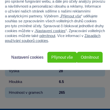
pro správné fungování webu, a dále pro účely analýzy provozu
Značka
Sparkys
a návštěvnosti a personalizaci obsahu a reklamy. Informace
o užívání našich stránek sdílíme s našimi reklamními
a analytickými partnery. Výběrem „
Přijmout vše
“ udělujete
Licence
Anbibi
souhlas se zpracováním všech volitelných druhů cookies
pro tyto zmíněné účely. Spravovat či blokovat jednotlivé druhy
Věk od
3
cookies můžete v „
Nastavení cookies
“. Zpracování volitelných
cookies můžete také
odmítnout
. Více informací v
Zásadách
Pohlaví
HOLKA
používání souborů cookies
.
Materiál
PLAST
Nastavení cookies
Přijmout vše
Odmítnout
Šířka
33
Výška
28
Hloubka
6.5
Hmotnost v gramech
265